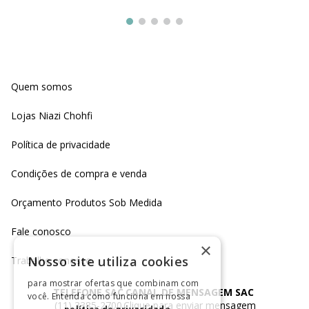
Quem somos
Lojas Niazi Chohfi
Política de privacidade
Condições de compra e venda
Orçamento Produtos Sob Medida
Fale conosco
×
Nosso site utiliza cookies
Trabalhe conosco
para mostrar ofertas que combinam com
TELEFONE SAC
CANAL DE MENSAGEM SAC
você. Entenda como funciona em nossa
(11) 3385-2700
Clique para enviar mensagem