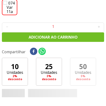
8
º
tecido oxford
9
º
tricoline digital
10
º
tecidos
－
＋
ADICIONAR AO CARRINHO
Compartilhar
10
25
50
Unidades
Unidades
Unidades
2
%
3
%
5
%
desconto
desconto
desconto