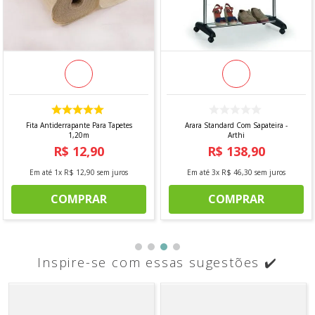
Fita Antiderrapante Para Tapetes
Arara Standard Com Sapateira -
1,20m
Arthi
R$
12
,
90
R$
138
,
90
Em até
1
x
R$
12
,
90
sem juros
Em até
3
x
R$
46
,
30
sem juros
COMPRAR
COMPRAR
Inspire-se com essas sugestões ✔️