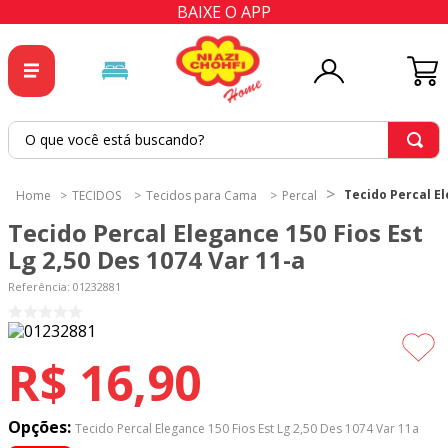
BAIXE O APP
O que você está buscando?
TERMOS MAIS BUSCADOS
Tecido Percal El
TECIDOS
Tecidos para Cama
Percal
1
º
tricoline
Tecido Percal Elegance 150 Fios Est
2
º
tapete
Lg 2,50 Des 1074 Var 11-a
3
º
cortina
Referência
:
01232881
4
º
tapetes
5
º
tecido percal
R$
16
,
90
6
º
tecido tricoline
7
º
percal
Opções:
Tecido Percal Elegance 150 Fios Est Lg 2,50 Des 1074 Var 11a