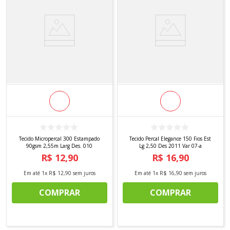
Tecido Micropercal 300 Estampado
Tecido Percal Elegance 150 Fios Est
90gsm 2,55m Larg Des. 010
Lg 2,50 Des 2011 Var 07-a
R$
12
,
90
R$
16
,
90
Em até
1
x
R$
12
,
90
sem juros
Em até
1
x
R$
16
,
90
sem juros
COMPRAR
COMPRAR