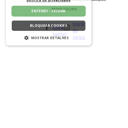
política de privacidade
REDES SOCIAIS
ENTENDI - FECHAR
BLOQUEAR COOKIES
MOSTRAR DETALHES
ESTRITAMENTE NECESSÁRIOS
SOLICITAR TROCA OU DEVOLUÇÃO
DESEMPENHO
SEGMENTAÇÃO
FUNCIONALIDADE
FORMAS DE PAGAMENTO
NÃO CLASSIFICADO
Estritamente necessários
BAIXE NOSSO APLICATIVO
Desempenho
Segmentação