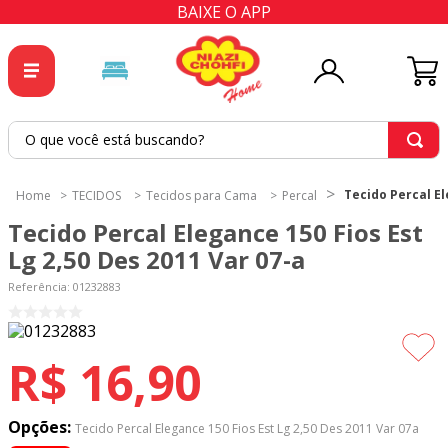
BAIXE O APP
O que você está buscando?
TERMOS MAIS BUSCADOS
Tecido Percal El
TECIDOS
Tecidos para Cama
Percal
1
º
tricoline
Tecido Percal Elegance 150 Fios Est
2
º
tapete
Lg 2,50 Des 2011 Var 07-a
3
º
cortina
Referência
:
01232883
4
º
tecido percal
5
º
tapetes
R$
16
,
90
6
º
percal
7
º
tecido tricoline
Opções:
Tecido Percal Elegance 150 Fios Est Lg 2,50 Des 2011 Var 07a