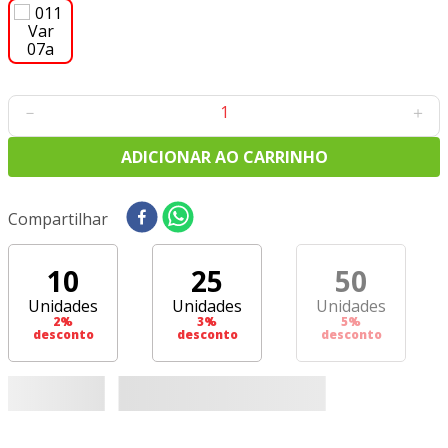
8
º
tricoline digital
9
º
tecido oxford
10
º
tapete sisal
－
＋
ADICIONAR AO CARRINHO
Compartilhar
10
25
50
Unidades
Unidades
Unidades
2
%
3
%
5
%
desconto
desconto
desconto