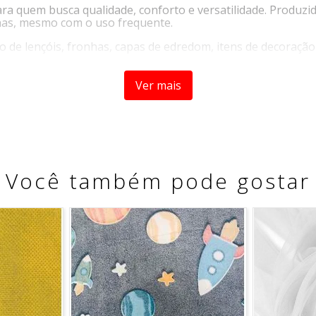
ara quem busca qualidade, conforto e versatilidade. Produz
nhas, mesmo com o uso frequente.
 de lençóis, fronhas, capas de edredom, itens de decoração 
Ver mais
Você também pode gostar