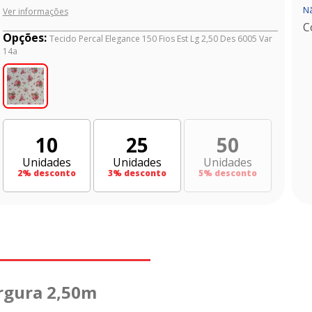
Nã
Ver informações
C
Opções:
Tecido Percal Elegance 150 Fios Est Lg 2,50 Des 6005 Var
14a
10
25
50
Unidades
Unidades
Unidades
2
% desconto
3
% desconto
5
% desconto
argura 2,50m