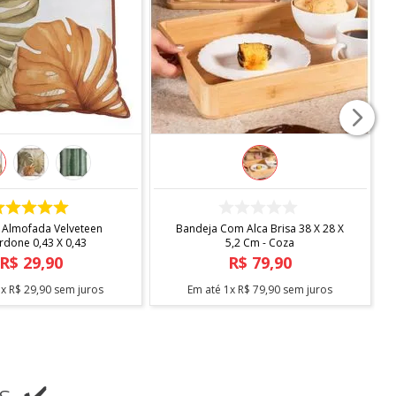
COMPRAR
COMPRAR
 Almofada Velveteen
Bandeja Com Alca Brisa 38 X 28 X
rdone 0,43 X 0,43
5,2 Cm - Coza
R$
29
,
90
R$
79
,
90
1
x
R$
29
,
90
sem juros
Em até
1
x
R$
79
,
90
sem juros
s ✔️