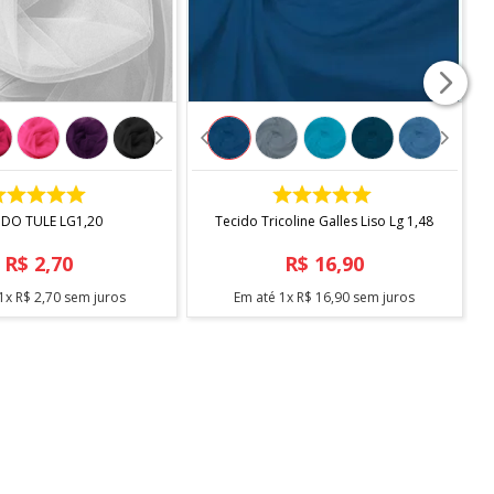
COMPRAR
COMPRAR
IDO TULE LG1,20
Tecido Tricoline Galles Liso Lg 1,48
R$
2
,
70
R$
16
,
90
1
x
R$
2
,
70
sem juros
Em até
1
x
R$
16
,
90
sem juros