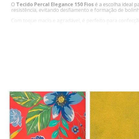
O
Tecido Percal Elegance 150 Fios
é a escolha ideal p
resistência, evitando desfiamento e formação de boli
Com toque macio e agradável, é perfeito para confecção
Diferenciais
Trama resistente que não forma bolinhas
Toque macio e confortável
Ideal para cama, mesa, banho e artesanato
Alta durabilidade e qualidade
Largura ampla de 2,50 metros
Ficha Técnica
Produto: Tecido Percal Elegance
Quantidade de fios: 150
Composição: 63% Algodão e 37% Poliéster
Gramatura: 235 g/ml
Largura: 2,50 metros
Origem: Nacional
Instruções de Lavagem