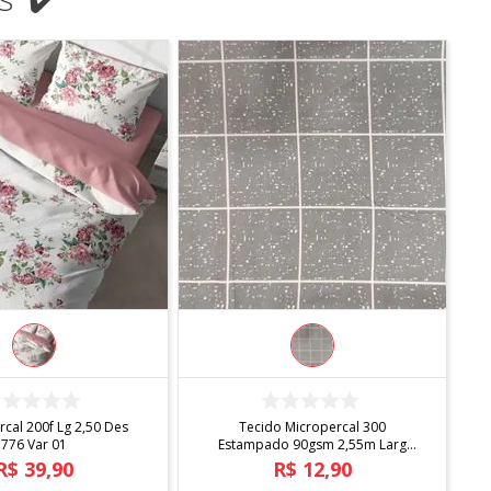
COMPRAR
COMPRAR
rcal 200f Lg 2,50 Des
Tecido Micropercal 300
776 Var 01
Estampado 90gsm 2,55m Larg
Des. 009
R$
39
,
90
R$
12
,
90