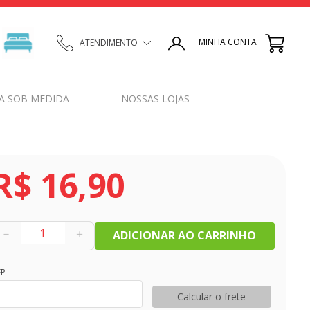
MINHA CONTA
ATENDIMENTO
A SOB MEDIDA
NOSSAS LOJAS
R$
16
,
90
－
＋
ADICIONAR AO CARRINHO
EP
Calcular o frete