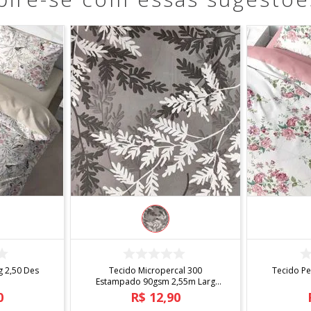
R
COMPRAR
g 2,50 Des
Tecido Micropercal 300
Tecido Pe
Estampado 90gsm 2,55m Larg
Des. 010
0
R$
12
,
90