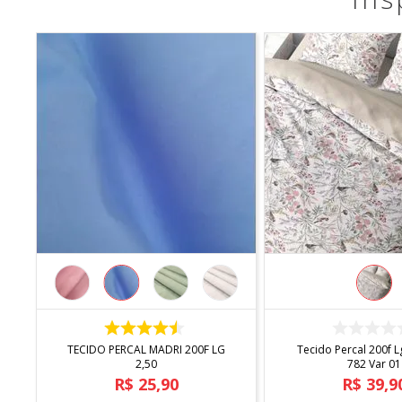
COMPRAR
COMPRA
TECIDO PERCAL MADRI 200F LG
Tecido Percal 200f L
2,50
782 Var 01
R$
25
,
90
R$
39
,
9