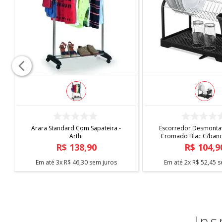
COMPRAR
COMPRAR
Arara Standard Com Sapateira -
Escorredor Desmontav
Arthi
Cromado Blac C/bande
Arthi
R$
138
,
90
R$
104
,
9
Em até
3
x
R$
46
,
30
sem juros
Em até
2
x
R$
52
,
45
s
Ins