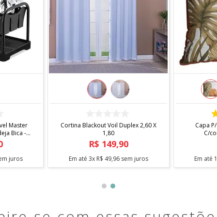
COMPRAR
el Master
Cortina Blackout Voil Duplex 2,60 X
Capa P/
ja Bica -
1,80
C/co
0
R$
149
,
90
em juros
Em até
3
x
R$
49
,
96
sem juros
Em até
pire-se com essas sugestõe