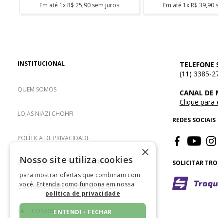
Em até
1
x
R$
25
,
90
sem juros
Em até
1
x
R$
39
,
90
s
INSTITUCIONAL
TELEFONE 
(11) 3385-2
QUEM SOMOS
CANAL DE
Clique para
LOJAS NIAZI CHOHFI
REDES SOCIAIS
POLÍTICA DE PRIVACIDADE
×
Nosso site utiliza cookies
CONDIÇÕES DE COMPRA E VENDA
SOLICITAR TR
para mostrar ofertas que combinam com
você. Entenda como funciona em nossa
CORTINAS E PERSIANAS SOB MEDIDA
política de privacidade
FALE CONOSCO
ENTENDI - FECHAR