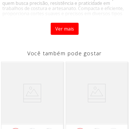
quem busca precisão, resistência e praticidade em
trabalhos de costura e artesanato. Compacta e eficiente,
proporciona cortes suaves e precisos em diversos tipos
de tecidos e materiais.
Fabricada em aço inoxidável, oferece alta durabilidade,
Ver mais
resistência à corrosão e excelente desempenho mesmo
em uso frequente. Suas lâminas afiadas garantem
acabamento limpo e profissional, sendo ideal tanto para
uso doméstico quanto profissional.
Você também pode gostar
Diferenciais do Produto:
Fabricada em aço inoxidável resistente
Lâminas afiadas para cortes precisos e eficientes
Compacta e prática para o dia a dia
Alta durabilidade e resistência à corrosão
Ideal para uso profissional e doméstico
Excelente desempenho em tecidos e materiais
diversos
Indicação de Uso: