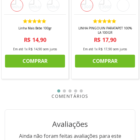
Indicada para costura, confecção, patchwork,
modelagem, artesanato e cortes em tecidos em geral.
Informações Técnicas:
Linha Mais Bebe 100gr
LINHA PINGOUIN PARATAPET 100%
Composição:
Aço inoxidável
LA 100GR
Conteúdo:
1 unidade
R$
14
,
90
R$
17
,
90
Tamanho:
20,5 cm
Em até
1
x
R$
14
,
90
sem juros
Em até
1
x
R$
17
,
90
sem juros
Imagens meramente ilustrativas.
COMPRAR
COMPRAR
COMENTÁRIOS
Avaliações
Ainda não foram feitas avaliações para este