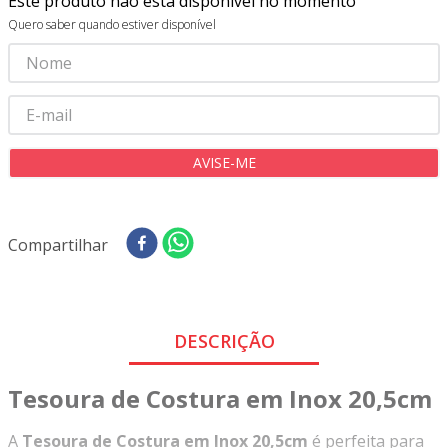
Este produto não está disponível no momento
8
º
tricoline digital
Quero saber quando estiver disponível
9
º
tecido oxford
10
º
toalha mesa
Compartilhar
DESCRIÇÃO
Tesoura de Costura em Inox 20,5cm
A
Tesoura de Costura em Inox 20,5cm
é perfeita para