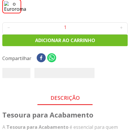
8
º
tricoline digital
9
º
tecido oxford
10
º
tapete sisal
－
＋
ADICIONAR AO CARRINHO
Compartilhar
DESCRIÇÃO
Tesoura para Acabamento
A
Tesoura para Acabamento
é essencial para quem