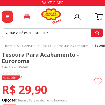
BAIXE O APP
O que você está buscando?
TERMOS MAIS BUSCADOS
Tesour
ARTESANATO
Costura
Tesouras-e-Cortadores
1
º
tricoline
Tesoura Para Acabamento -
2
º
tapete
Euroroma
3
º
cortina
Referência
:
13009686
4
º
tecido percal
Novidade
5
º
tapetes
R$
29
,
90
6
º
percal
7
º
tecido tricoline
Opções:
Tesoura Para Acabamento Euroroma