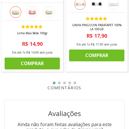
LINHA PINGOUIN PARATAPET 100%
LA 100GR
Linha Mais Bebe 100gr
R$
17
,
90
R$
14
,
90
Em até
1
x
R$
17
,
90
sem juros
Em até
1
x
R$
14
,
90
sem juros
COMPRAR
COMPRAR
COMENTÁRIOS
Avaliações
Ainda não foram feitas avaliações para este