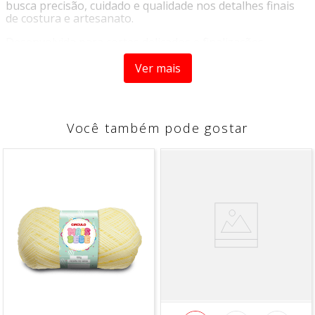
busca precisão, cuidado e qualidade nos detalhes finais
de costura e artesanato.
Desenvolvida para cortes delicados e finalizações
perfeitas, garante um acabamento limpo, profissional e
sem rebarbas nas peças.
Ver mais
Diferenciais do Produto:
Ideal para acabamentos precisos
Você também pode gostar
Lâminas afiadas para cortes delicados
Leve e fácil de manusear
Perfeita para trabalhos detalhados
Indicação de Uso:
Indicada para costura, bordado, patchwork, artesanato e
finalização de peças em geral.
"Imagens meramente ilustrativas"