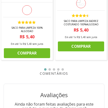
Especificações Técnicas:
Conteúdo:
1 tigela – 16 cm
Capacidade:
600 ml
Material:
Cerâmica
SACO PARA LIMPEZA XADREZ
Cores:
Marrom, Off White e Verde
COSTURADO 100%ALGODAO
SACO PARA LIMPEZA 100%
Formato:
Redondo
R$
5
,
40
ALGODAO
Decoração:
Estampado
R$
5
,
40
Em até
1
x
R$
5
,
40
sem juros
Uso:
Resistente a micro-ondas e lava-louças
Em até
1
x
R$
5
,
40
sem juros
COMPRAR
"Imagens meramente ilustrativas"
COMPRAR
COMENTÁRIOS
Avaliações
Ainda não foram feitas avaliações para este