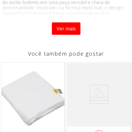
do estilo boêmio em uma peça versátil e cheia de
personalidade. Inspirado na técnica têxtil Ikat, o design
apresenta formas orgânicas e padronagens que
remetem ao tingimento artesanal dos fios, resultando em
uma estética autêntica e marcante.
Ver mais
As tonalidades em marrom, off white e verde criam uma
composição acolhedora e natural, perfeita para mesas
com identidade e charme descontraído. Ideal para quem
valoriza o momento presente e gosta de composições
Você também pode gostar
com história e estilo.
Com capacidade de 600ml e 16cm de diâmetro, o bowl é
perfeito para uma rotina funcional, sendo ideal para
servir saladas, massas, caldos, açaí, frutas ou refeições
completas com praticidade e elegância.
Diferenciais do Produto:
Decoração inspirada na técnica Ikat
Estilo boho com visual artesanal
Tonalidades naturais: marrom, off white e verde
Capacidade ideal para refeições individuais
Versátil para o dia a dia