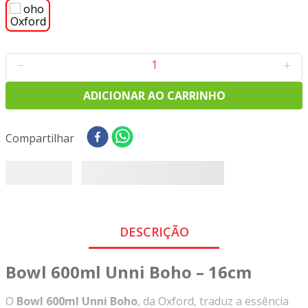
8
º
tricoline digital
9
º
tecido oxford
10
º
toalha mesa
－
＋
ADICIONAR AO CARRINHO
Compartilhar
DESCRIÇÃO
Bowl 600ml Unni Boho – 16cm
O
Bowl 600ml Unni Boho
, da Oxford, traduz a essência