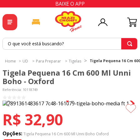
BAIXE O APP
O que você está buscando?
TERMOS MAIS BUSCADOS
Tigela Pequena 16 Cm 600
UD
Para Preparar
Tigelas
1
º
tricoline
Tigela Pequena 16 Cm 600 Ml Unni
2
º
tapete
Boho - Oxford
3
º
cortina
Referência
:
10118749
4
º
tecido percal
5
º
tapetes
R$
32
,
90
6
º
tecido tricoline
7
º
percal
Opções:
Tigela Pequena 16 Cm 600 Ml Unni Boho Oxford