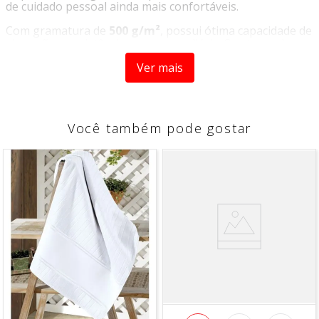
de cuidado pessoal ainda mais confortáveis.
Com gramatura de
500 g/m²
, possui ótima capacidade de
absorção e resistência para o uso diário. Seu tamanho
Banhão proporciona maior cobertura e conforto, sendo
Ver mais
ideal para quem busca praticidade e qualidade em uma
única peça.
Além de confortável, a Toalha Prime 500 apresenta
secagem eficiente e fácil manutenção, tornando-se uma
Você também pode gostar
excelente opção para compor o enxoval do banheiro com
elegância e funcionalidade.
Características:
Produzida em 100% algodão
Toque macio e confortável
Alta capacidade de absorção
Gramatura de 500 g/m²
Excelente durabilidade
Fácil de lavar e manter
Secagem rápida
Ideal para o uso diário.
Composição: