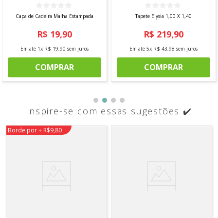
Capa de Cadeira Malha Estampada
Tapete Elysia 1,00 X 1,40
R$
19
,
90
R$
219
,
90
Em até
1
x
R$
19
,
90
sem juros
Em até
5
x
R$
43
,
98
sem juros
COMPRAR
COMPRAR
Inspire-se com essas sugestões ✔️
Borde por + R$9,80