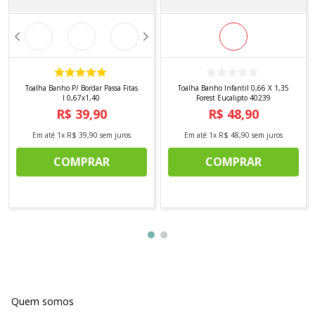
Toalha Banho P/ Bordar Passa Fitas
Toalha Banho Infantil 0,66 X 1,35
I 0,67x1,40
Forest Eucalipto 40239
R$
39
,
90
R$
48
,
90
Em até
1
x
R$
39
,
90
sem juros
Em até
1
x
R$
48
,
90
sem juros
COMPRAR
COMPRAR
Quem somos