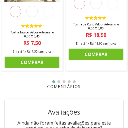
100% Algodão
Especificações Técnicas:
Marca:
Niazitex
Toalha de Rosto Velour Artesanalle
0,50 X 0,80
Tipo:
Toalha Banhão
Toalha Lavabo Velour Artesanalle
R$
18
,
90
Origem:
Importado
0,30 X 0,45
Gramatura:
500 g/m²
R$
7
,
50
Em até
1
x
R$
18
,
90
sem juros
Dimensões:
Em até
1
x
R$
7
,
50
sem juros
COMPRAR
80 cm x 150 cm
COMPRAR
*Imagem meramente ilustrativa.
COMENTÁRIOS
Avaliações
Ainda não foram feitas avaliações para este
produto, o que acha de deixar uma?