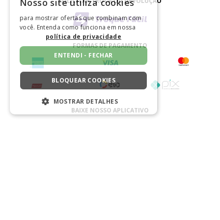
SOLICITAR TROCA OU DEVOLUÇÃO
Nosso site utiliza cookies
para mostrar ofertas que combinam com
você. Entenda como funciona em nossa
política de privacidade
FORMAS DE PAGAMENTO
ENTENDI - FECHAR
BLOQUEAR COOKIES
MOSTRAR DETALHES
BAIXE NOSSO APLICATIVO
ESTRITAMENTE NECESSÁRIOS
DESEMPENHO
SEGMENTAÇÃO
CERTIFICADO
FUNCIONALIDADE
NÃO CLASSIFICADO