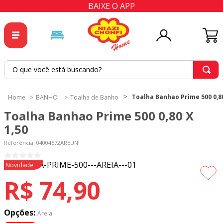
BAIXE O APP
O que você está buscando?
TERMOS MAIS BUSCADOS
Toalha Banhao Prime 500 0,80
BANHO
Toalha de Banho
1
º
tricoline
Toalha Banhao Prime 500 0,80 X
2
º
tapete
1,50
3
º
cortina
Referência
:
04004572AREUNI
4
º
tecido percal
Novidade
5
º
tapetes
R$
74
,
90
6
º
tecido tricoline
7
º
percal
Opções:
Areia