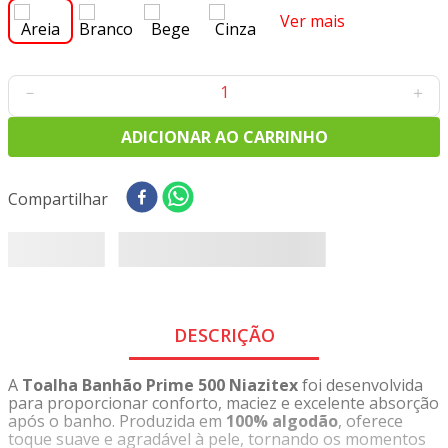
8
º
tricoline digital
Ver mais
9
º
tecido oxford
10
º
toalha mesa
－
＋
ADICIONAR AO CARRINHO
Compartilhar
DESCRIÇÃO
A
Toalha Banhão Prime 500 Niazitex
foi desenvolvida
para proporcionar conforto, maciez e excelente absorção
após o banho. Produzida em
100% algodão
, oferece
toque suave e agradável à pele, tornando os momentos