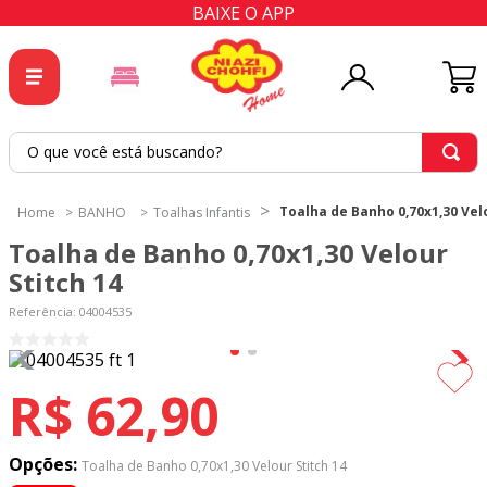
BAIXE O APP
O que você está buscando?
TERMOS MAIS BUSCADOS
Toalha de Banho 0,70x1,30 Velo
BANHO
Toalhas Infantis
1
º
tricoline
Toalha de Banho 0,70x1,30 Velour
2
º
tapete
Stitch 14
3
º
cortina
Referência
:
04004535
4
º
tecido percal
5
º
tapetes
R$
62
,
90
6
º
percal
7
º
tecido tricoline
Opções:
Toalha de Banho 0,70x1,30 Velour Stitch 14