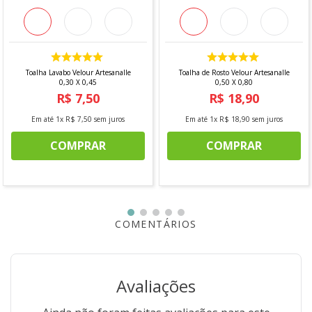
Destaques do Produto
Toalha infantil felpuda com estampa Stitch
Produto oficial licenciado Disney
100% algodão toque macio e confortável
Toalha Lavabo Velour Artesanalle
Toalha de Rosto Velour Artesanalle
Alta absorção e secagem eficiente
0,30 X 0,45
0,50 X 0,80
Estampa vibrante, moderna e durável
R$
7
,
50
R$
18
,
90
Ideal para banho, praia e piscina
Em até
1
x
R$
7
,
50
sem juros
Em até
1
x
R$
18
,
90
sem juros
Benefícios
COMPRAR
COMPRAR
Deixa o banho mais divertido para as crianças
Conforto e cuidado com a pele sensível
Ótima opção de presente infantil
Qualidade e durabilidade Döhler
Especificações Técnicas
COMENTÁRIOS
Marca: Döhler
Personagem: Stitch Disney
Composição: 100% algodão
Avaliações
Dimensões: 70cm x 130cm
Tipo: Toalha felpuda infantil