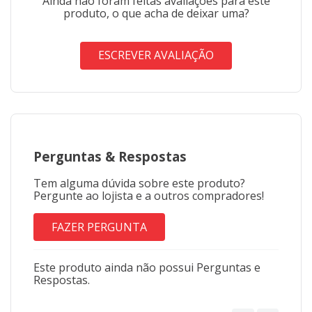
Ainda não foram feitas avaliações para este
Conteúdo da Embalagem
produto, o que acha de deixar uma?
1 Toalha de Banho Felpuda Stitch Disney Döhler
ESCREVER AVALIAÇÃO
"Imagens meramente ilustrativas"
Perguntas
&
Respostas
Tem alguma dúvida sobre este produto?
Pergunte ao lojista e a outros compradores!
FAZER PERGUNTA
Este produto ainda não possui Perguntas e
Respostas.