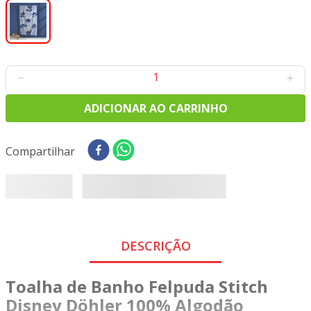
8
º
tricoline digital
9
º
tecido oxford
10
º
tapete sisal
－
＋
ADICIONAR AO CARRINHO
Compartilhar
DESCRIÇÃO
Toalha de Banho Felpuda Stitch
Disney Döhler 100% Algodão