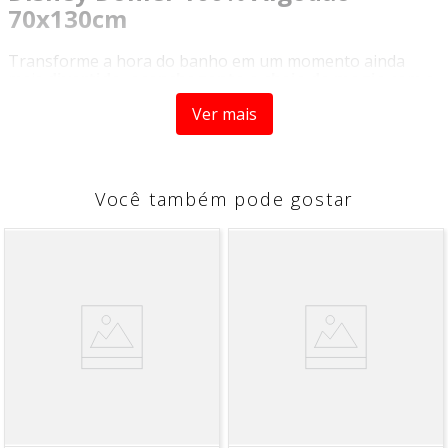
70x130cm
Transforme a hora do banho em um momento ainda
mais
divertido, aconchegante e cheio de magia
com a
Toalha de Banho Felpuda Stitch Disney Döhler
. Um
Ver mais
item perfeito para crianças e fãs do personagem mais
querido da Disney.
Com a estampa do
adorado Stitch
, esta toalha traz
cores vibrantes, alta definição e
licenciamento oficial
Você também pode gostar
Disney
, garantindo um produto autêntico, moderno e
cheio de estilo.
Produzida em
100% algodão
, oferece toque
extremamente macio, conforto e excelente absorção,
tornando o pós-banho mais rápido, agradável e seguro
para a pele sensível das crianças.
Com medidas de
70cm x 130cm
, é ideal para o dia a dia,
além de ser perfeita para praia, piscina ou para
presentear com muito carinho.
Mais do que uma toalha: conforto, diversão e a
magia Disney em cada detalhe.