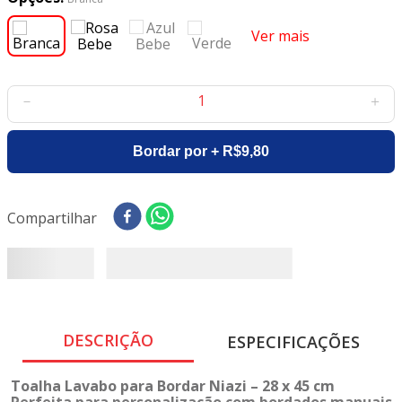
8
º
tricoline digital
Ver mais
9
º
tecido oxford
10
º
tapete sisal
－
＋
Bordar por + R$9,80
Compartilhar
DESCRIÇÃO
ESPECIFICAÇÕES
Toalha Lavabo para Bordar Niazi – 28 x 45 cm
Perfeita para personalização com bordados manuais