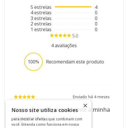
5
estrelas
4
4
estrelas
0
3
estrelas
0
2
estrelas
0
1
estrelas
0
5.0
4
avaliações
100%
Recomendam este produto
Enviado há
4 meses
×
Correspondeu exatamente à minha
Nosso site utiliza cookies
expectativa.
para mostrar ofertas que combinam com
você. Entenda como funciona em nossa