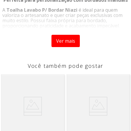
A
Toalha Lavabo P/ Bordar Niazi
é ideal para quem
valoriza o artesanato e quer criar peças exclusivas com
muito estilo. Possui faixa própria para bordado,
proporcionando praticidade e acabamento impecável.
Características:
Ver mais
Tamanho:
28 cm x 45 cm
Composição:
mínimo de
85% algodão
– toque
macio, alta absorção e fácil de bordar
Finalidade:
Toalha lavabo com faixa etamina para
Você também pode gostar
bordado em ponto cruz, patchwork, pintura ou
outras técnicas
Ideal para kits de lavabo, presentes personalizados,
lembrancinhas, uso decorativo e muito mais
Com qualidade Niazi, essa toalha é a escolha certa para
quem busca elegância e criatividade em uma só peça.