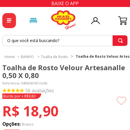
BAIXE O APP
O que você está buscando?
TERMOS MAIS BUSCADOS
Toalha de Rosto Velour Artesa
BANHO
Toalha de Rosto
1
º
tricoline
Toalha de Rosto Velour Artesanalle
2
º
tapete
0,50 X 0,80
3
º
cortina
Referência
:
04000691BCOUNI
56
avaliações
4
º
tecido percal
Borde por + R$9,80
5
º
tapetes
R$
18
,
90
6
º
percal
7
º
tecido tricoline
Opções:
Branco