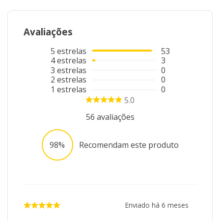
artesanais ganham destaque, e seu banheiro recebe um
toque de estilo e sofisticação
Avaliações
"Imagens meramente ilustrativas"
5
estrelas
53
4
estrelas
3
3
estrelas
0
2
estrelas
0
1
estrelas
0
5.0
56
avaliações
98%
Recomendam este produto
Enviado há
6 meses