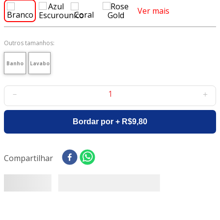
8
º
tricoline digital
Ver mais
9
º
tecido oxford
10
º
tapete sisal
Outros tamanhos:
Banho
Lavabo
－
＋
Bordar por + R$9,80
Compartilhar