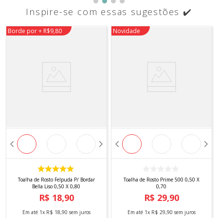
Inspire-se com essas sugestões ✔️
Borde por + R$9,80
Novidade
Toalha de Rosto Felpuda P/ Bordar
Toalha de Rosto Prime 500 0,50 X
Bella Liso 0,50 X 0,80
0,70
R$
18
,
90
R$
29
,
90
Em até
1
x
R$
18
,
90
sem juros
Em até
1
x
R$
29
,
90
sem juros