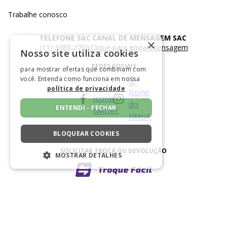
Trabalhe conosco
TELEFONE SAC
CANAL DE MENSAGEM SAC
×
(11) 3385-2700
Clique para enviar mensagem
Nosso site utiliza cookies
REDES SOCIAIS
para mostrar ofertas que combinam com
você. Entenda como funciona em nossa
política de privacidade
ENTENDI - FECHAR
BLOQUEAR COOKIES
SOLICITAR TROCA OU DEVOLUÇÃO
MOSTRAR DETALHES
ESTRITAMENTE NECESSÁRIOS
DESEMPENHO
FORMAS DE PAGAMENTO
SEGMENTAÇÃO