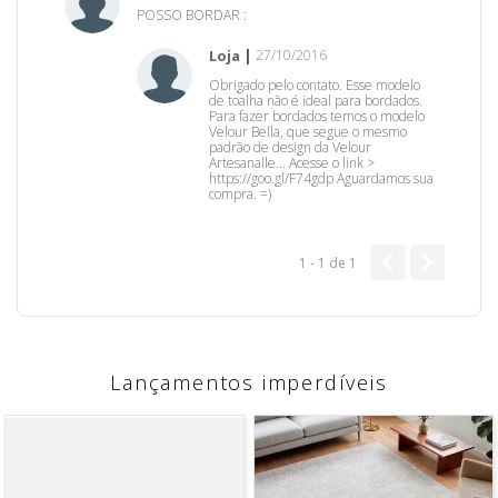
POSSO BORDAR :
Loja
27/10/2016
Obrigado pelo contato. Esse modelo
de toalha não é ideal para bordados.
Para fazer bordados temos o modelo
Velour Bella, que segue o mesmo
padrão de design da Velour
Artesanalle... Acesse o link >
https://goo.gl/F74gdp Aguardamos sua
compra. =)
1 - 1
de
1
Lançamentos imperdíveis