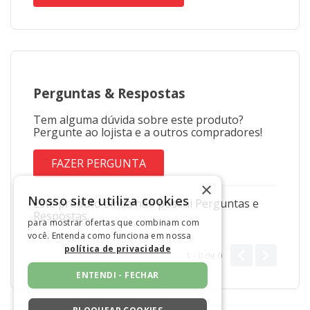
Perguntas
&
Respostas
Tem alguma dúvida sobre este produto?
Pergunte ao lojista e a outros compradores!
FAZER PERGUNTA
×
Nosso site utiliza cookies
Este produto ainda não possui Perguntas e
Respostas.
para mostrar ofertas que combinam com
você. Entenda como funciona em nossa
política de privacidade
1 - 0
de
0
ENTENDI - FECHAR