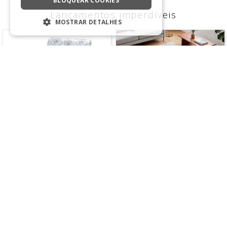
BLOQUEAR COOKIES
Lançamentos imperdíveis
MOSTRAR DETALHES
ESTRITAMENTE NECESSÁRIOS
DESEMPENHO
SEGMENTAÇÃO
FUNCIONALIDADE
NÃO CLASSIFICADO
Estritamente necessários
Desempenho
Segmentação
Funcionalidade
Não classificado
Strictly necessary cookies allow core
Capa de Cadeira Malha Estampada
Tapete Elysia 1,00 X 1,40
website functionality such as user login and
account management. The website cannot
R$
19
,
90
R$
219
,
90