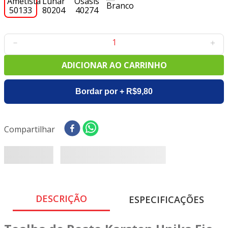
8
º
tricoline digital
9
º
tecido oxford
10
º
toalha mesa
－
＋
ADICIONAR AO CARRINHO
Bordar por + R$9,80
Compartilhar
DESCRIÇÃO
ESPECIFICAÇÕES