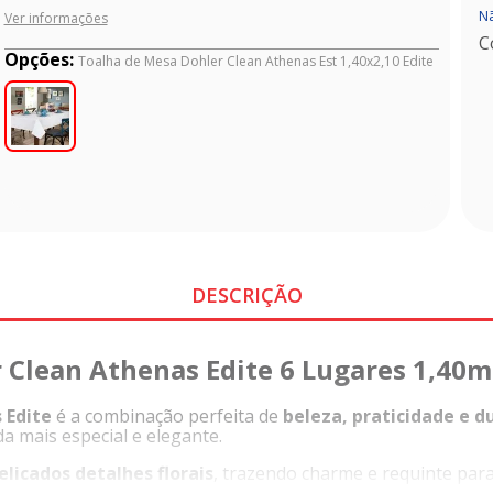
Nã
Ver informações
C
Opções:
Toalha de Mesa Dohler Clean Athenas Est 1,40x2,10 Edite
DESCRIÇÃO
 Clean Athenas Edite 6 Lugares 1,40m
 Edite
é a combinação perfeita de
beleza, praticidade e d
da mais especial e elegante.
licados detalhes florais
, trazendo charme e requinte para