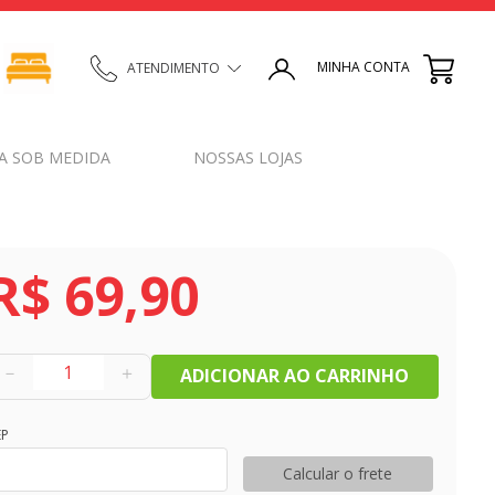
MINHA CONTA
ATENDIMENTO
A SOB MEDIDA
NOSSAS LOJAS
R$
69
,
90
－
＋
ADICIONAR AO CARRINHO
EP
Calcular o frete