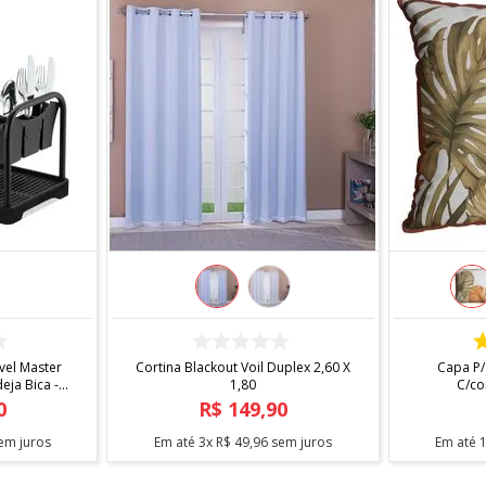
COMPRAR
el Master
Cortina Blackout Voil Duplex 2,60 X
Capa P/
ja Bica -
1,80
C/co
0
R$
149
,
90
em juros
Em até
3
x
R$
49
,
96
sem juros
Em até