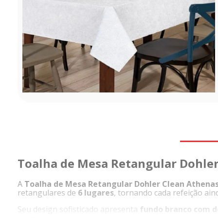
Toalha de Mesa Retangular Dohler
A
Toalha de Mesa Retangular Dohler Clean Athenas
retangulares de
6 lugares
, tornando cada refeição ain
Seu design sofisticado apresenta
fundo branco com de