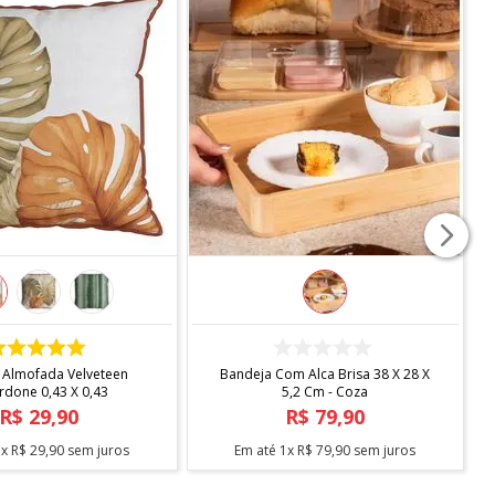
COMPRAR
COMPRAR
 Almofada Velveteen
Bandeja Com Alca Brisa 38 X 28 X
rdone 0,43 X 0,43
5,2 Cm - Coza
R$
29
,
90
R$
79
,
90
1
x
R$
29
,
90
sem juros
Em até
1
x
R$
79
,
90
sem juros