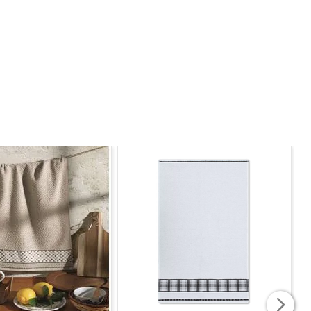
vel. Conta com a exclusiva
tecnologia Dohler Clean
,
rabilidade da toalha.