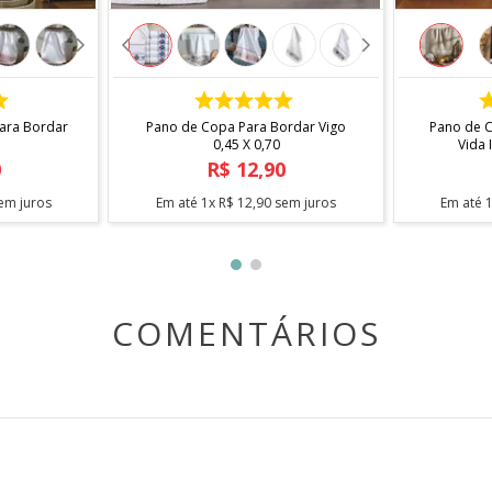
COMPRAR
Para Bordar
Pano de Copa Para Bordar Vigo
Pano de 
0,45 X 0,70
0
R$
12
,
90
em juros
Em até
1
x
R$
12
,
90
sem juros
Em até
COMENTÁRIOS