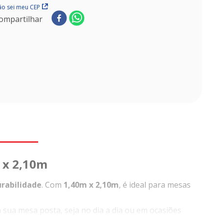
o sei meu CEP
ompartilhar
 x 2,10m
urabilidade
. Com
1,40m x 2,10m
, é ideal para mesas
 sua mesa posta, seja no dia a dia ou em ocasiões