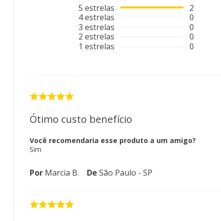
5
estrelas
2
4
estrelas
0
3
estrelas
0
2
estrelas
0
1
estrelas
0
Ótimo custo benefício
Você recomendaria esse produto a um amigo?
Sim
Por
Marcia B.
De
São Paulo - SP