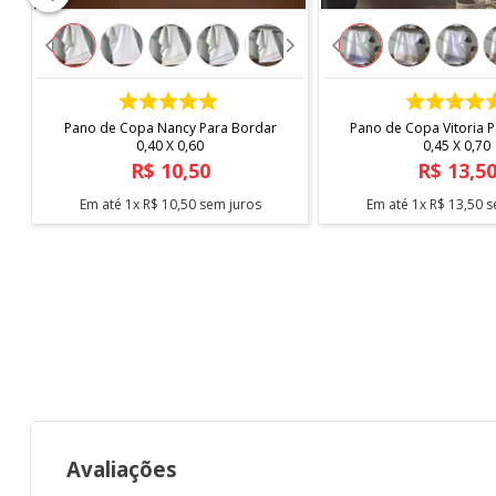
COMPRAR
COMPRAR
Pano de Copa Nancy Para Bordar
Pano de Copa Vitoria 
0,40 X 0,60
0,45 X 0,70
R$
10
,
50
R$
13
,
5
Em até
1
x
R$
10
,
50
sem juros
Em até
1
x
R$
13
,
50
s
Avaliações