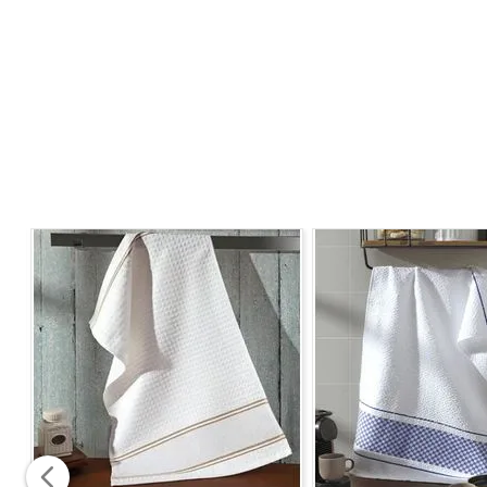
especiais.
Confeccionada em tecido misto de
50% algodão e 50% 
que protege contra manchas e permite limpeza rápida a
Especificações Técnicas
Composição:
50% Algodão, 50% Poliéster
Lugares na Mesa:
6 lugares
Dimensões:
1,40m x 2,10m
Formato:
Retangular
Detalhes do Produto
Acabamento com
tecnologia Dohler Clean
– pro
Conteúdo da Embalagem
01 x Toalha de Mesa Retangular.
"Imagens meramente ilustrativas"