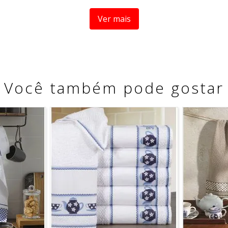
poliéster
, alia resistência, ótimo caimento e toque agradá
Ver mais
penas com um pano, facilitando a rotina e preservando a du
Você também pode gostar
teção contra manchas