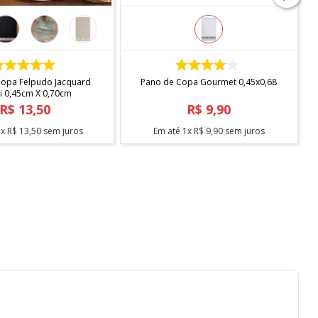
COMPRAR
COMPRAR
Copa Felpudo Jacquard
Pano de Copa Gourmet 0,45x0,68
Vida Ii 0,45cm X 0,70cm
R$
13
,
50
R$
9
,
90
1
x
R$
13
,
50
sem juros
Em até
1
x
R$
9
,
90
sem juros