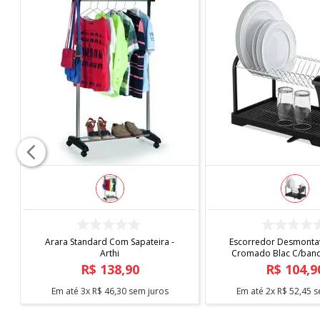
COMPRAR
COMPRAR
Arara Standard Com Sapateira -
Escorredor Desmontav
Arthi
Cromado Blac C/bande
Arthi
R$
138
,
90
R$
104
,
9
Em até
3
x
R$
46
,
30
sem juros
Em até
2
x
R$
52
,
45
s