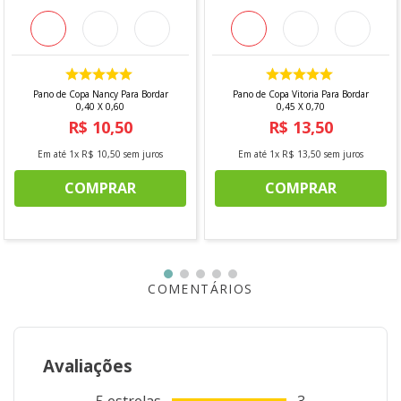
Dimensões:
78cm x 78cm
Tratamento:
Dohler Clean antimanchas
Detalhes do Produto
Acabamento estampado com tecnologia Dohler Clean,
Pano de Copa Nancy Para Bordar
Pano de Copa Vitoria Para Bordar
unindo beleza, praticidade e durabilidade.
0,40 X 0,60
0,45 X 0,70
R$
10
,
50
R$
13
,
50
Conteúdo da Embalagem
Em até
1
x
R$
10
,
50
sem juros
Em até
1
x
R$
13
,
50
sem juros
1 x Toalha de Chá / Centro de Mesa
COMPRAR
COMPRAR
"Imagens meramente ilustrativas"
COMENTÁRIOS
Avaliações
5
estrelas
3