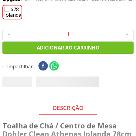
8
º
tricoline digital
9
º
tecido oxford
10
º
toalha mesa
－
＋
ADICIONAR AO CARRINHO
Compartilhar
DESCRIÇÃO
Toalha de Chá / Centro de Mesa
Dohler Clean Athenas Iolanda 78cm