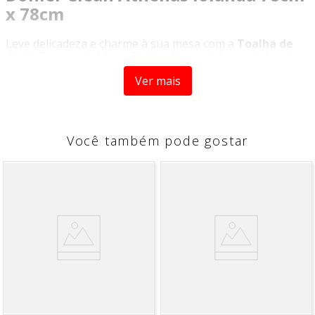
x 78cm
Leve delicadeza e charme à sua mesa com a
Toalha de
Chá / Centro de Mesa Dohler Clean Athenas Iolanda
.
Confeccionada em
50% Algodão e 50% Poliéster
, esta
Ver mais
peça combina conforto e resistência, trazendo
sofisticação para suas refeições.
Com estampa encantadora de frutas silvestres –
framboesas, cerejas e morangos – sobre fundo branco
Você também pode gostar
com poás vermelhas, a toalha transforma qualquer
momento em uma ocasião especial. Ideal para mesas
postas, aparadores ou como centro de mesa, ela agrega
beleza e delicadeza à decoração.
Além do design elegante, a
tecnologia Dohler Clean
garante proteção contra manchas e facilita a limpeza:
basta passar um pano úmido para remover pequenas
sujeiras, reduzindo lavagens e preservando a vida útil da
toalha.
Especificações Técnicas
Composição:
50% Algodão, 50% Poliéster