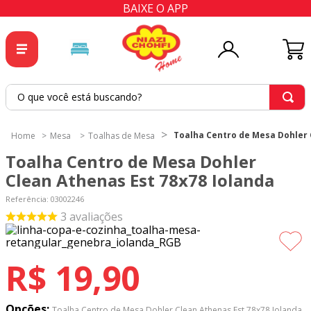
BAIXE O APP
O que você está buscando?
TERMOS MAIS BUSCADOS
Toalha Centro de Mesa Dohler 
Mesa
Toalhas de Mesa
1
º
tricoline
Toalha Centro de Mesa Dohler
2
º
tapete
Clean Athenas Est 78x78 Iolanda
3
º
cortina
Referência
:
03002246
3
avaliações
4
º
tecido percal
5
º
tapetes
R$
19
,
90
6
º
tecido tricoline
7
º
percal
Opções:
Toalha Centro de Mesa Dohler Clean Athenas Est 78x78 Iolanda