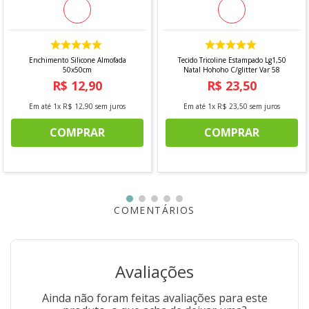
Não secar em tambor
Secar na vertical
Não passar
Enchimento Silicone Almofada
Tecido Tricoline Estampado Lg1,50
50x50cm
Natal Hohoho C/glitter Var 58
Não limpar a seco
R$
12
,
90
R$
23
,
50
Em até
1
x
R$
12
,
90
sem juros
Em até
1
x
R$
23
,
50
sem juros
COMPRAR
COMPRAR
COMENTÁRIOS
Avaliações
Ainda não foram feitas avaliações para este