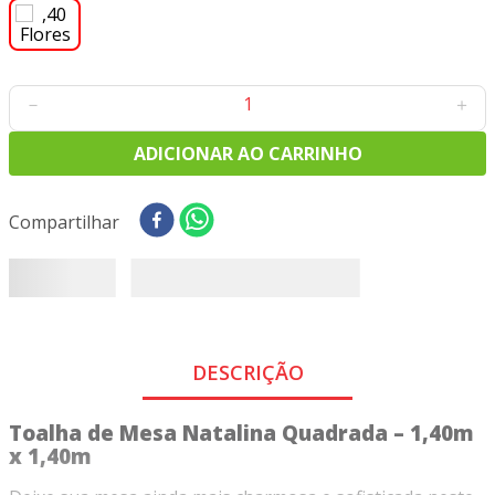
8
º
tricoline digital
9
º
tecido oxford
10
º
tapete sisal
－
＋
ADICIONAR AO CARRINHO
Compartilhar
DESCRIÇÃO
Toalha de Mesa Natalina Quadrada – 1,40m
x 1,40m