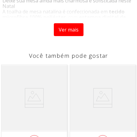
Deixe sua mesa ainda mais charmosa e sofisticada neste
Natal
A toalha de mesa natalina é confeccionada em
tecido
microfibra 100% poliéster
, com
estampa digital de
alta definição
e
acabamento em corte a laser
,
garantindo beleza, praticidade e durabilidade.
Ver mais
Perfeita para compor uma
mesa posta elegante
, ideal
para mesas com 4 cadeiras, trazendo um toque especial
às suas celebrações de fim de ano.
Você também pode gostar
Características:
Tamanho: 1,40m x 1,40m
Material: Microfibra 100% Poliéster
Estampa digital de alta qualidade
Acabamento em corte a laser
Instruções de lavagem:
Lavar à máquina
Não alvejar