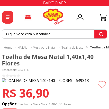
BAIXE O APP
O que você está buscando?
TERMOS MAIS BUSCADOS
Toalha de Me
NATAL
Mesa para Natal
Toalha de Mesa
1
º
tricoline
Toalha de Mesa Natal 1,40x1,40
2
º
tapete
Flores
3
º
cortina
Referência
:
03003119
4
º
tecido percal
5
º
tapetes
R$
36
,
90
6
º
percal
7
º
tecido tricoline
Opções:
Toalha de Mesa Natal 1,40x1,40 Flores