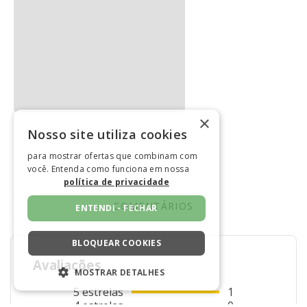
Contém: 01 Toalha De Mesa 160x2,70
Composição: 50% Algodão 50% Poliéster
Gramatura: 170 g/m².
Imagens Ilustrativas.
×
Nosso site utiliza cookies
para mostrar ofertas que combinam com
você. Entenda como funciona em nossa
política de privacidade
COMENTÁRIOS
ENTENDI - FECHAR
BLOQUEAR COOKIES
Avaliações
MOSTRAR DETALHES
5
estrelas
1
ESTRITAMENTE NECESSÁRIOS
4
estrelas
0