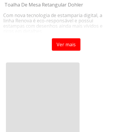
Toalha De Mesa Retangular Dohler
Com nova tecnologia de estamparia digital, a
linha Renova é eco-responsável e possui
estampas com desenhos ainda mais vívidos e
ricos em detalhes.
Conta ainda com o acabamento Döhler
Clean, uma proteção especial contra
Ver mais
manchas que limpa facilmente passando
apenas um pano de imediato sobre o
produto.
Perfeita para proteger e decorar a sua mesa
no momento das refeições.
Instruções de Uso:
- Higienizar antes de utilizar;
- Recomendado lavagem em temperatura
máxima de 30°C em modo suave;
- Permitido secagem em máquinas desde que
seja respeitado a temperatura máxima de
60°C;
- Cuidado para não alvejar e não limpar o
produto a seco;
- Utilizar ferro de passar em temperatura
máxima de 110ºC.