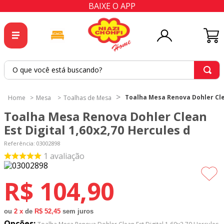
BAIXE O APP
O que você está buscando?
TERMOS MAIS BUSCADOS
Toalha Mesa Renova Dohler Clea
Mesa
Toalhas de Mesa
1
º
tricoline
Toalha Mesa Renova Dohler Clean
2
º
tapete
Est Digital 1,60x2,70 Hercules d
3
º
cortina
Referência
:
03002898
1
avaliação
4
º
tapetes
5
º
tecido percal
R$
104
,
90
6
º
tecido tricoline
7
º
percal
ou
2
x
de
R$ 52,45
sem juros
Opções: