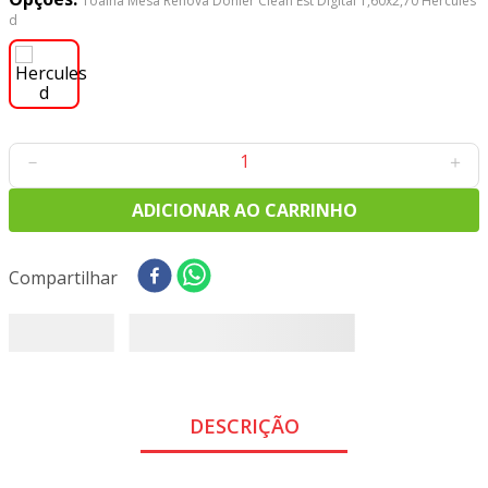
Toalha Mesa Renova Dohler Clean Est Digital 1,60x2,70 Hercules
8
º
tricoline digital
d
9
º
tecido oxford
10
º
toalha mesa
－
＋
ADICIONAR AO CARRINHO
Compartilhar
DESCRIÇÃO