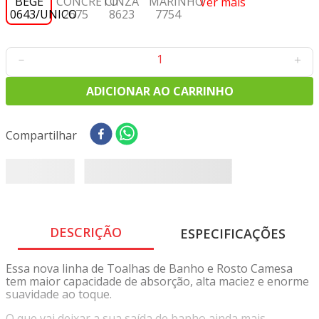
Ver mais
8
º
tricoline digital
9
º
tecido oxford
10
º
toalha mesa
－
＋
ADICIONAR AO CARRINHO
Compartilhar
DESCRIÇÃO
ESPECIFICAÇÕES
Essa nova linha de Toalhas de Banho e Rosto Camesa
tem maior capacidade de absorção, alta maciez e enorme
suavidade ao toque.
O que vai deixar a sua saída de banho ainda mais