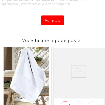
agradável, confortável e aconchegante.
Confeccionada com fio de baixa torção, traz maciez ao
contato e com a Tecnologia Nanosoft, permite maior
absorção ao enxugar.
Ver mais
Sinta nossa nova qualidade em toalhas superiores.
•Temperatura máxima de lavagem 40 ºC. Processo
Você também pode gostar
normal.
•Permitido alvejamento somente com oxigênio/não usar
alvejante clorado
•Não secar em tambor.
•Secagem em varal.
•Temperatura máxima da base do ferro a 110 ºC vapor
pode causar danos irreversíveis.
•Não limpar a seco, não remover manchas com solventes.
•Limpeza a úmido profissional. Processo muito suave.