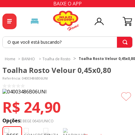
BAIXE O APP
O que você está buscando?
TERMOS MAIS BUSCADOS
Toalha Rosto Velour 0,45x0,80
BANHO
Toalha de Rosto
1
º
tricoline
Toalha Rosto Velour 0,45x0,80
2
º
tapete
Referência
:
04003486B06UNI
3
º
cortina
4
º
tapetes
R$
24
,
90
5
º
tecido percal
6
º
tecido tricoline
Opções:
BEGE 0643/UNICO
7
º
percal