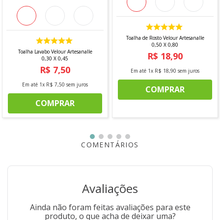
Toalha de Rosto Velour Artesanalle
0,50 X 0,80
Toalha Lavabo Velour Artesanalle
R$
18
,
90
0,30 X 0,45
R$
7
,
50
Em até
1
x
R$
18
,
90
sem juros
Em até
1
x
R$
7
,
50
sem juros
COMPRAR
COMPRAR
COMENTÁRIOS
Avaliações
Ainda não foram feitas avaliações para este
produto, o que acha de deixar uma?