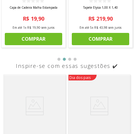
Capa de Cadeira Malha Estampada
Tapete Elysia 1,00 X 1,40
R$
19
,
90
R$
219
,
90
Em até
1
x
R$
19
,
90
sem juros
Em até
5
x
R$
43
,
98
sem juros
COMPRAR
COMPRAR
Inspire-se com essas sugestões ✔️
Dia dos pais