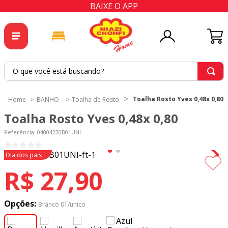
BAIXE O APP
O que você está buscando?
TERMOS MAIS BUSCADOS
Toalha Rosto Yves 0,48x 0,80
BANHO
Toalha de Rosto
1
º
tricoline
Toalha Rosto Yves 0,48x 0,80
2
º
tapete
Referência
:
04004220B01UNI
3
º
cortina
Dia dos pais
4
º
tapetes
R$
27
,
90
5
º
tecido percal
6
º
tricoline digital
Opções:
Branco 01/unico
7
º
percal