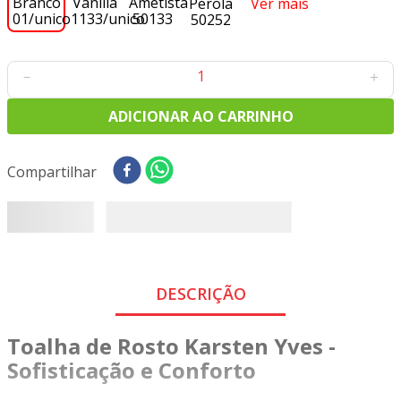
Ver mais
8
º
tecido tricoline
9
º
tecido oxford
10
º
toalha mesa
－
＋
ADICIONAR AO CARRINHO
Compartilhar
DESCRIÇÃO
Toalha de Rosto Karsten Yves -
Sofisticação e Conforto