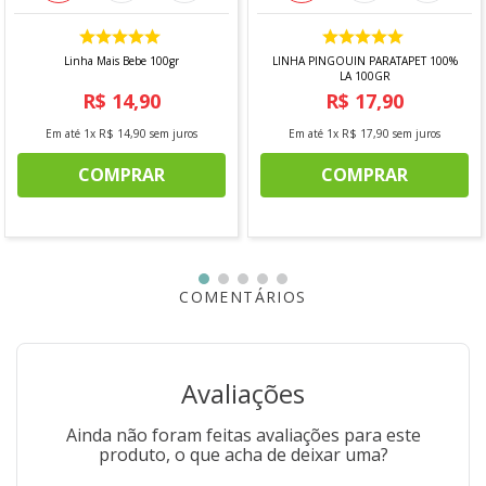
*imagem meramente ilustrativa
Linha Mais Bebe 100gr
LINHA PINGOUIN PARATAPET 100%
LA 100GR
R$
14
,
90
R$
17
,
90
Em até
1
x
R$
14
,
90
sem juros
Em até
1
x
R$
17
,
90
sem juros
COMPRAR
COMPRAR
COMENTÁRIOS
Avaliações
Ainda não foram feitas avaliações para este
produto, o que acha de deixar uma?