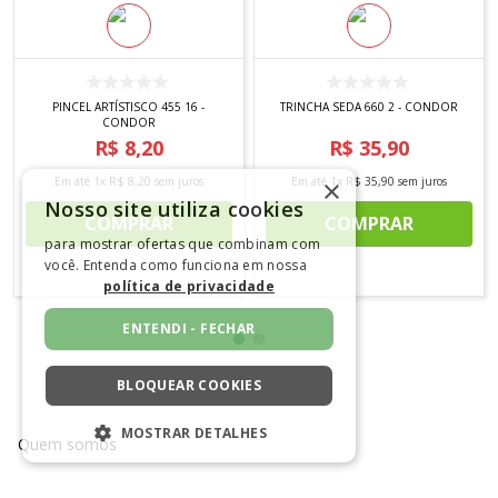
PINCEL ARTÍSTISCO 455 16 -
TRINCHA SEDA 660 2 - CONDOR
CONDOR
R$
8
,
20
R$
35
,
90
Em até
1
x
R$
8
,
20
sem juros
Em até
1
x
R$
35
,
90
sem juros
×
Nosso site utiliza cookies
COMPRAR
COMPRAR
para mostrar ofertas que combinam com
você. Entenda como funciona em nossa
política de privacidade
ENTENDI - FECHAR
BLOQUEAR COOKIES
MOSTRAR DETALHES
Quem somos
ESTRITAMENTE NECESSÁRIOS
Lojas Niazi Chohfi