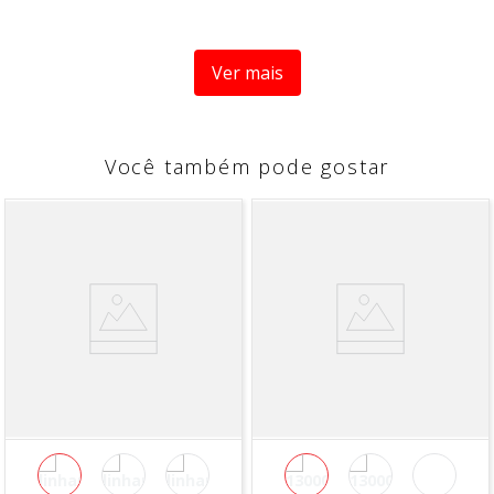
A Condor empresa especializada no mercado de pincéis
para pintura artísticas e acessórios. Com mais de 80 anos
Ver mais
de experiência, eles trazem qualidade e tradição em seus
produtos para artesanato, ou para seu lar, agora
decorar e pintar suas peças de decoração ficou muito
mais fácil, com os produtos que só Condor marca de
Você também pode gostar
referência no mercado pode oferecer.
Pincel Artístico com Cerdas
Gris
é ideal para artesanatos,
ele é perfeito para pinturas em cerâmica, tela e madeira,
e possui a qualidade Condor.
CARACTÉRISTICAS
- Ponta
Cerda Gris
;
- Cabo
Plástico Preto
;
- Pincel número 2
INDICAÇÃO DE PINTURA:
-
Para aplicação de efeito pátina.