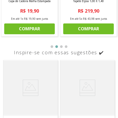
Capa de Cadeira Malha Estampada
Tapete Elysia 1,00 X 1,40
R$
19
,
90
R$
219
,
90
Em até
1
x
R$
19
,
90
sem juros
Em até
5
x
R$
43
,
98
sem juros
COMPRAR
COMPRAR
Inspire-se com essas sugestões ✔️