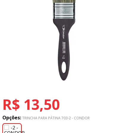
8
º
tricoline digital
9
º
tecido oxford
10
º
toalha mesa
R$
13
,
50
Opções:
TRINCHA PARA PÁTINA 703-2 - CONDOR