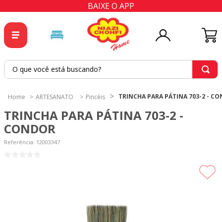
BAIXE O APP
O que você está buscando?
TERMOS MAIS BUSCADOS
TRINCHA PARA PÁTINA 703-2 - C
ARTESANATO
Pincéis
1
º
tricoline
TRINCHA PARA PÁTINA 703-2 -
2
º
tapete
CONDOR
3
º
cortina
Referência
:
12003347
4
º
tecido percal
5
º
tapetes
6
º
tecido tricoline
7
º
percal