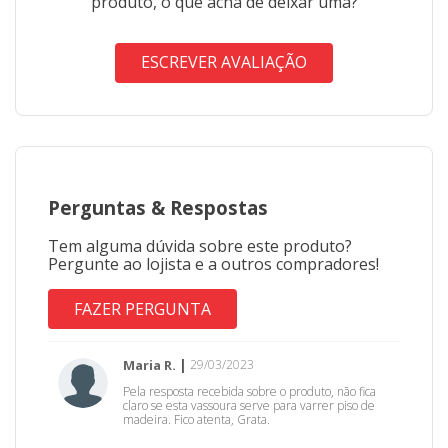
produto, o que acha de deixar uma?
ESCREVER AVALIAÇÃO
Perguntas
&
Respostas
Tem alguma dúvida sobre este produto?
Pergunte ao lojista e a outros compradores!
FAZER PERGUNTA
Maria R.
29/03/2023
Pela resposta recebida sobre o produto, não fica
claro se esta vassoura serve para varrer piso de
madeira. Fico atenta, Grata.