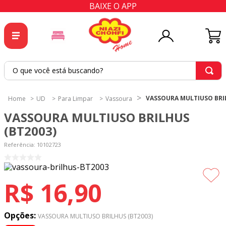
BAIXE O APP
O que você está buscando?
TERMOS MAIS BUSCADOS
VASSOURA MULTIUSO BRIL
UD
Para Limpar
Vassoura
1
º
tricoline
VASSOURA MULTIUSO BRILHUS
2
º
tapete
(BT2003)
3
º
cortina
Referência
:
10102723
4
º
tapetes
5
º
tecido percal
R$
16
,
90
6
º
tecido tricoline
7
º
percal
Opções:
VASSOURA MULTIUSO BRILHUS (BT2003)