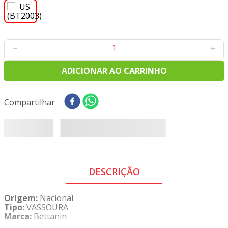
8
º
tricoline digital
9
º
tecido oxford
10
º
toalha mesa
－
＋
ADICIONAR AO CARRINHO
Compartilhar
DESCRIÇÃO
Origem:
Nacional
Tipo:
VASSOURA
Marca:
Bettanin