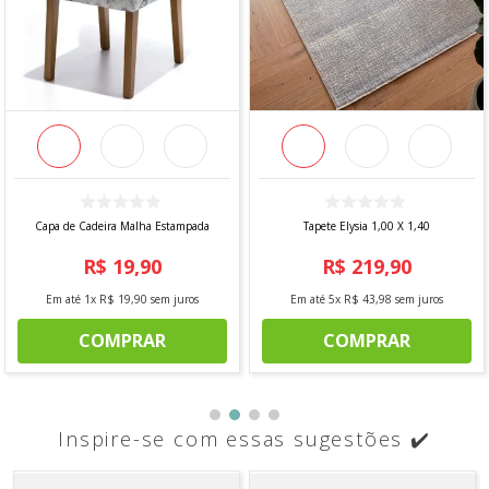
Capa de Cadeira Malha Estampada
Tapete Elysia 1,00 X 1,40
R$
19
,
90
R$
219
,
90
Em até
1
x
R$
19
,
90
sem juros
Em até
5
x
R$
43
,
98
sem juros
COMPRAR
COMPRAR
Inspire-se com essas sugestões ✔️