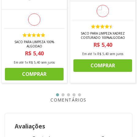
- Cerâmica
O PRODUTO ACOMPANHA
- 1 Pires 16 cm - Oxford
- 1 Xícara de Chá 200 ml - Oxford
SACO PARA LIMPEZA XADREZ
COSTURADO 100%ALGODAO
SACO PARA LIMPEZA 100%
R$
5
,
40
*imagem meramente ilustrativa
ALGODAO
R$
5
,
40
Em até
1
x
R$
5
,
40
sem juros
Em até
1
x
R$
5
,
40
sem juros
COMPRAR
COMPRAR
COMENTÁRIOS
Avaliações