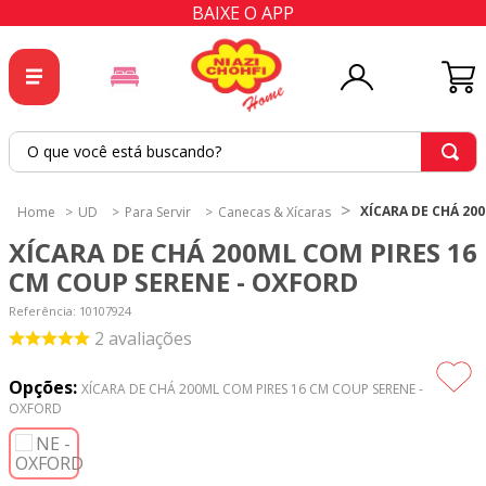
BAIXE O APP
O que você está buscando?
TERMOS MAIS BUSCADOS
XÍCARA DE CHÁ 20
UD
Para Servir
Canecas & Xícaras
1
º
tricoline
XÍCARA DE CHÁ 200ML COM PIRES 16
2
º
tapete
CM COUP SERENE - OXFORD
3
º
cortina
Referência
:
10107924
2
avaliações
4
º
tecido percal
5
º
tapetes
Opções:
XÍCARA DE CHÁ 200ML COM PIRES 16 CM COUP SERENE -
OXFORD
6
º
tecido tricoline
7
º
percal