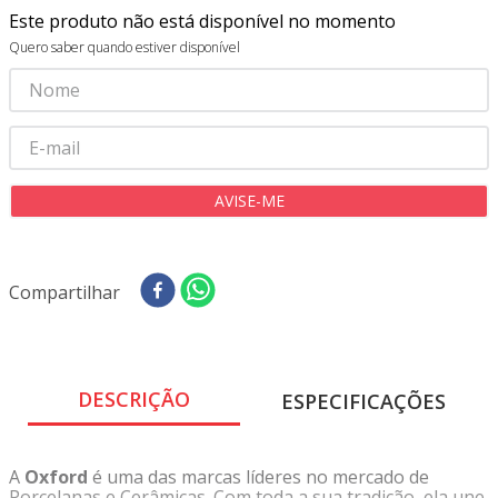
8
º
tricoline digital
Este produto não está disponível no momento
9
º
tecido oxford
Quero saber quando estiver disponível
10
º
toalha mesa
Compartilhar
DESCRIÇÃO
ESPECIFICAÇÕES
A
Oxford
é uma das marcas líderes no mercado de
Porcelanas e Cerâmicas. Com toda a sua tradição, ela une