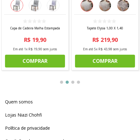
Capa de Cadeira Malha Estampada
Tapete Elysia 1,00 X 1,40
R$
19
,
90
R$
219
,
90
Em até
1
x
R$
19
,
90
sem juros
Em até
5
x
R$
43
,
98
sem juros
COMPRAR
COMPRAR
Quem somos
Lojas Niazi Chohfi
Política de privacidade