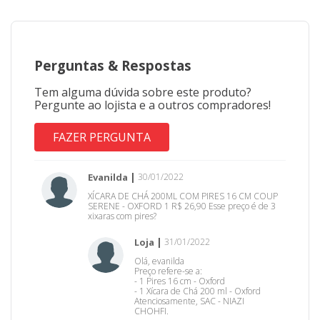
Perguntas
&
Respostas
Tem alguma dúvida sobre este produto?
Pergunte ao lojista e a outros compradores!
FAZER PERGUNTA
Evanilda
30/01/2022
XÍCARA DE CHÁ 200ML COM PIRES 16 CM COUP
SERENE - OXFORD 1 R$ 26,90 Esse preço é de 3
xixaras com pires?
Loja
31/01/2022
Olá, evanilda
Preço refere-se a:
- 1 Pires 16 cm - Oxford
- 1 Xícara de Chá 200 ml - Oxford
Atenciosamente, SAC - NIAZI
CHOHFI.