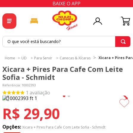
BAIXE O APP
O que você está buscando?
TERMOS MAIS BUSCADOS
Xicara + Pires Par
UD
Para Servir
Canecas & Xícaras
1
º
tricoline
Xicara + Pires Para Cafe Com Leite
2
º
tapete
Sofia - Schmidt
3
º
cortina
Referência
:
10002393
1
avaliação
4
º
tecido percal
5
º
tapetes
R$
29
,
90
6
º
tecido tricoline
7
º
percal
Opções:
Xicara + Pires Para Cafe Com Leite Sofia - Schmidt