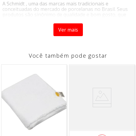
A Schmidt ‚ uma das marcas mais tradicionais e
conceituadas do mercado de porcelanas no Brasil. Seus
produtos são sinônimo de qualidade e bom gosto, que
garante para a marca o t¡tulo de ¡cone no setor de mesa
posta.
Ver mais
Produzido em porcelana, a
X¡cara + Pires para Café
com Leite Sofia - Schmidt
‚ clássica e ideal para servir
com muito mais requinte e elegância.
Você também pode gostar
O PRODUTO ACOMPANHA
- 1 X¡cara para Café
- 1 Pires
MATERIAL
Porcelana
*Imagens meramente ilustrativas
"