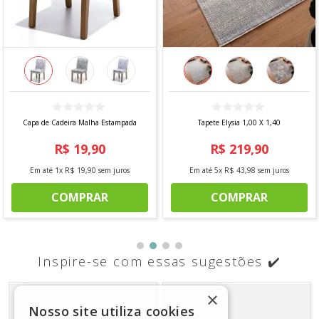
Capa de Cadeira Malha Estampada
Tapete Elysia 1,00 X 1,40
R$
19
,
90
R$
219
,
90
Em até
1
x
R$
19
,
90
sem juros
Em até
5
x
R$
43
,
98
sem juros
COMPRAR
COMPRAR
Inspire-se com essas sugestões ✔️
×
Nosso site utiliza cookies