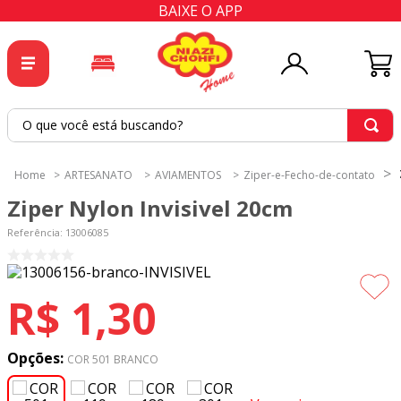
BAIXE O APP
O que você está buscando?
TERMOS MAIS BUSCADOS
ARTESANATO
AVIAMENTOS
Ziper-e-Fecho-de-contato
1
º
tricoline
Ziper Nylon Invisivel 20cm
2
º
tapete
Referência
:
13006085
3
º
cortina
4
º
tapetes
R$
1
,
30
5
º
tecido percal
6
º
tecido tricoline
Opções:
COR 501 BRANCO
7
º
percal