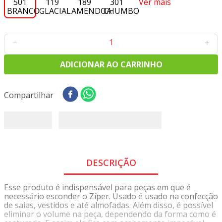
Ver mais
8
º
tecido oxford
9
º
tricoline digital
10
º
tecidos
－
＋
ADICIONAR AO CARRINHO
Compartilhar
DESCRIÇÃO
Esse produto é indispensável para peças em que é
necessário esconder o Zíper. Usado é usado na confecção
de saias, vestidos e até almofadas. Além disso, é possível
eliminar o volume na peça, dependendo da forma como é