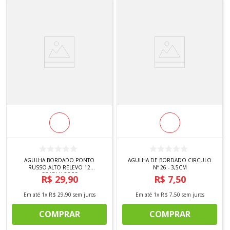
AGULHA BORDADO PONTO
AGULHA DE BORDADO CIRCULO
RUSSO ALTO RELEVO 12
Nº 26 - 3,5CM
GRADUACOES
R$
29
,
90
R$
7
,
50
Em até
1
x
R$
29
,
90
sem juros
Em até
1
x
R$
7
,
50
sem juros
COMPRAR
COMPRAR