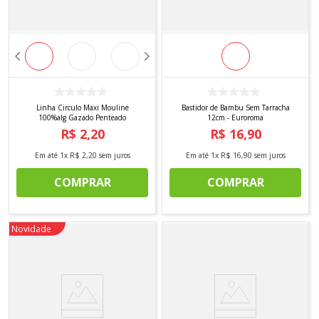
Linha Circulo Maxi Mouline
Bastidor de Bambu Sem Tarracha
100%alg Gazado Penteado
12cm - Euroroma
R$
2
,
20
R$
16
,
90
Em até
1
x
R$
2
,
20
sem juros
Em até
1
x
R$
16
,
90
sem juros
COMPRAR
COMPRAR
Novidade