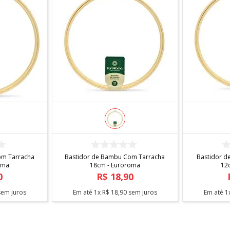
R
COMPRAR
om Tarracha
Bastidor de Bambu Com Tarracha
Bastidor d
oma
18cm - Euroroma
12
0
R$
18
,
90
em juros
Em até
1
x
R$
18
,
90
sem juros
Em até
1