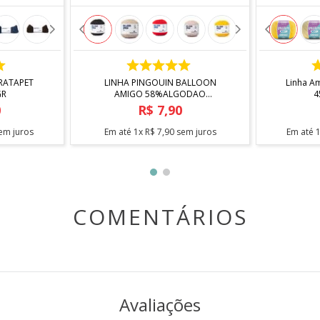
COMPRAR
RATAPET
LINHA PINGOUIN BALLOON
Linha A
GR
AMIGO 58%ALGODAO
42%ACRILICO 50GR
0
R$
7
,
90
em juros
Em até
1
x
R$
7
,
90
sem juros
Em até
COMENTÁRIOS
Avaliações