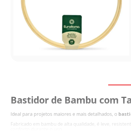
Bastidor de Bambu com T
Ideal para projetos maiores e mais detalhados, o
bast
Fabricado em bambu de alta qualidade, é leve, resisten
conforto durante o uso.