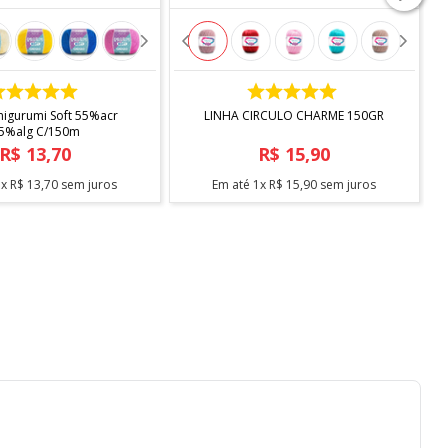
COMPRAR
COMPRAR
migurumi Soft 55%acr
LINHA CIRCULO CHARME 150GR
45%alg C/150m
R$
13
,
70
R$
15
,
90
1
x
R$
13
,
70
sem juros
Em até
1
x
R$
15
,
90
sem juros