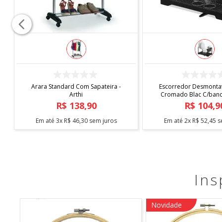
COMPRAR
COMPRAR
Arara Standard Com Sapateira -
Escorredor Desmontav
Arthi
Cromado Blac C/bande
Arthi
R$
138
,
90
R$
104
,
9
Em até
3
x
R$
46
,
30
sem juros
Em até
2
x
R$
52
,
45
s
Ins
Novidade