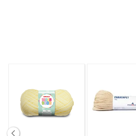
Diferenciais do Produto:
Diâmetro de 26cm perfeito para peças grandes
Estrutura em bambu durável e ecológico
Tarracha resistente com ajuste firme
Mais estabilidade para bordados detalhados
Indicação de Uso:
Indicado para bordado livre, ponto cruz, pintura em t
criação.
"Imagens meramente ilustrativas"