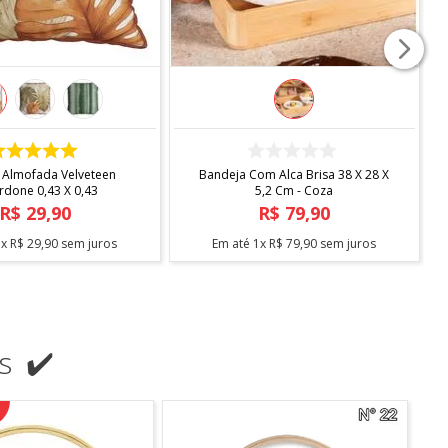
COMPRAR
COMPRAR
 Almofada Velveteen
Bandeja Com Alca Brisa 38 X 28 X
rdone 0,43 X 0,43
5,2 Cm - Coza
R$
29
,
90
R$
79
,
90
1
x
R$
29
,
90
sem juros
Em até
1
x
R$
79
,
90
sem juros
s ✔️