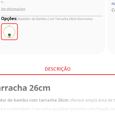
e...
Nã
Ver informações
C
Opções:
Bastidor de Bambu Com Tarracha 26cm Euroroma
DESCRIÇÃO
arracha 26cm
idor de bambu com tarracha 26cm
oferece ampla área de t
te e sustentável. A tarracha ajustável garante uma fixação 