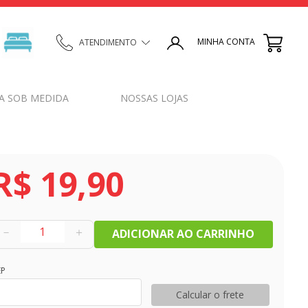
MINHA CONTA
ATENDIMENTO
A SOB MEDIDA
NOSSAS LOJAS
R$
19
,
90
－
＋
ADICIONAR AO CARRINHO
EP
Calcular o frete