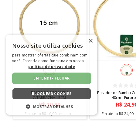
×
Nosso site utiliza cookies
para mostrar ofertas que combinam com
você. Entenda como funciona em nossa
política de privacidade
ENTENDI - FECHAR
COMPRAR
COMPRA
BASTIDOR DE BAMBU
Bastidor de Bambu C
BLOQUEAR COOKIES
C/TARRACHA 15CM
40cm - Euror
R$
10
,
90
R$
24
,
9
MOSTRAR DETALHES
Em até
1
x
R$
10
,
90
sem juros
Em até
1
x
R$
24
,
90
s
ESTRITAMENTE NECESSÁRIOS
DESEMPENHO