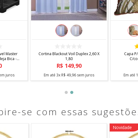
COMPRAR
el Master
Cortina Blackout Voil Duplex 2,60 X
Capa P/
ja Bica -
1,80
C/co
0
R$
149
,
90
em juros
Em até
3
x
R$
49
,
96
sem juros
Em até
pire-se com essas sugestõe
Novidade