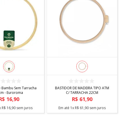
COMPRAR
COMPRAR
e Bambu Sem Tarracha
BASTIDOR DE MADEIRA TIPO ATM
B
cm - Euroroma
C/ TARRACHA 22CM
R$
16
,
90
R$
61
,
90
x
R$
16
,
90
sem juros
Em até
1
x
R$
61
,
90
sem juros