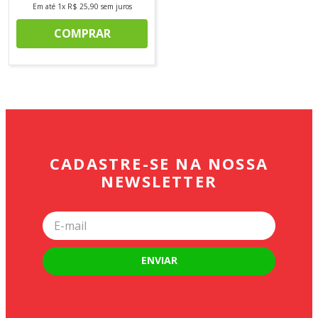
Em até
1
x
R$
25
,
90
sem juros
COMPRAR
CADASTRE-SE NA NOSSA
NEWSLETTER
ENVIAR