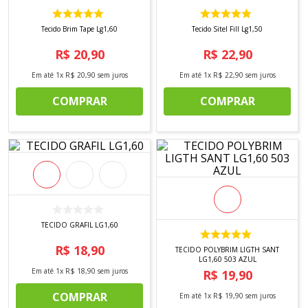
8
º
tricoline digital
9
º
tecido oxford
Tecido Brim Tape Lg1,60
Tecido Sitel Fill Lg1,50
R$
20
,
90
R$
22
,
90
10
º
toalha mesa
Em até
1
x
R$
20
,
90
sem juros
Em até
1
x
R$
22
,
90
sem juros
COMPRAR
COMPRAR
TECIDO GRAFIL LG1,60
R$
18
,
90
TECIDO POLYBRIM LIGTH SANT
LG1,60 503 AZUL
Em até
1
x
R$
18
,
90
sem juros
R$
19
,
90
COMPRAR
Em até
1
x
R$
19
,
90
sem juros