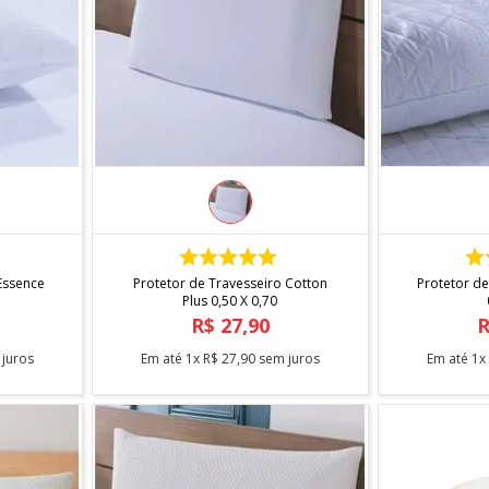
COMPRAR
Essence
Protetor de Travesseiro Cotton
Protetor de
Plus 0,50 X 0,70
R$
27
,
90
juros
Em até
1
x
R$
27
,
90
sem juros
Em até
1