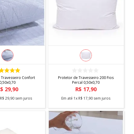
COMPRAR
COMPRAR
 Travesseiro Confort
Protetor de Travesseiro 200 Fios
0,50x0,70
Percal 0,50x0,70
R$
29
,
90
R$
17
,
90
x
R$
29
,
90
sem juros
Em até
1
x
R$
17
,
90
sem juros