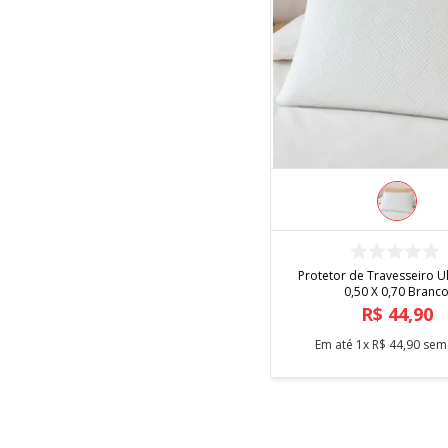
COMPRAR
Protetor de Travesseiro U
0,50 X 0,70 Branc
R$
44
,
90
Em até
1
x
R$
44
,
90
sem 