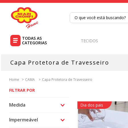
O que você está buscando?
TERMOS MAIS BUSCADOS
1
º
tricoline
TECIDOS
2
º
tapete
3
º
cortina
Capa Protetora de Travesseiro
4
º
tapetes
5
º
tecido percal
CAMA
Capa Protetora de Travesseiro
6
º
tricoline digital
7
º
percal
Medida
Dia dos pais
8
º
tecido tricoline
50x70
9
º
tecido oxford
Impermeável
10
º
toalha mesa