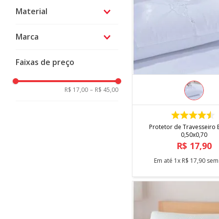
Sim
Material
Algodão
Marca
Poliéster
Niazitex
Faixas de preço
Niazi
R$ 17,00
–
R$ 45,00
COMPRAR
Protetor de Travesseiro 
0,50x0,70
R$
17
,
90
Em até
1
x
R$
17
,
90
sem 