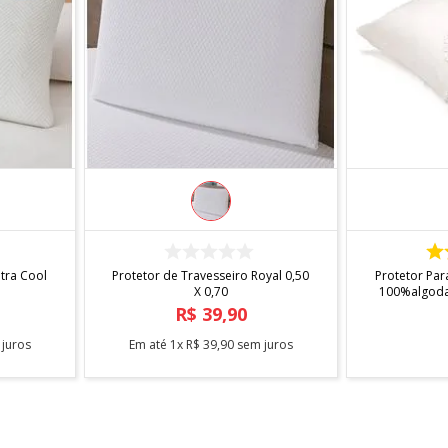
COMPRAR
IN
ltra Cool
Protetor de Travesseiro Royal 0,50
Protetor Par
o
X 0,70
100%algoda
R$
39
,
90
juros
Em até
1
x
R$
39
,
90
sem juros