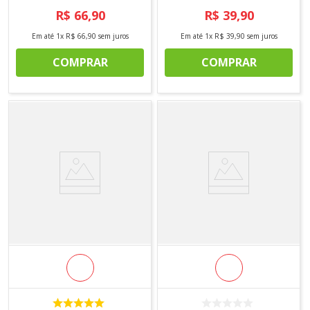
cores neutras e estampas variadas, combinam
R$
66
,
90
R$
39
,
90
com o enxoval e são ótimas escolhas para
Em até
1
x
R$
66
,
90
sem juros
Em até
1
x
R$
39
,
90
sem juros
presentear.
COMPRAR
COMPRAR
DICA:
Vale combinar com
mantas e xales
para
completar o aconchego ou apostar no par
perfeito para sua rotina pós-banho com
pijamas
e
roupões
.
Principais tipos e materiais:
Na hora de comprar pantufa, conhecer os
modelos ajuda a escolher a opção ideal:
Pantufa de pelúcia ou fleece:
toque
extremamente macio e sensação térmica
agradável. Muito procurada como pantufa de
inverno.
Pantufa aberta (tipo slide):
prática e mais
ventilada, ideal para meia-estação ou para quem
prefere mais leveza.