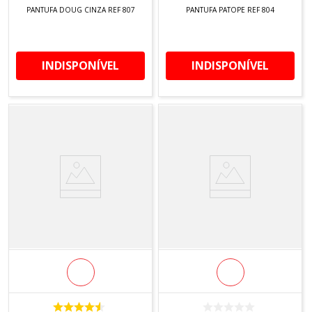
PANTUFA DOUG CINZA REF 807
PANTUFA PATOPE REF 804
Como escolher a pantufa ideal:
Alguns critérios ajudam a acertar na escolha:
Clima e uso:
nos dias mais frios, prefira pantufas
INDISPONÍVEL
INDISPONÍVEL
fechadas com forro macio. Em períodos mais
quentes, modelos abertos e leves garantem
ventilação.
Numeração correta:
verifique a grade disponível
(geralmente do 33 ao 44). Use sua numeração
habitual. Se pretende usar com meia grossa,
considere um ajuste confortável conforme o
formato do modelo.
Tipo de piso:
para pisos polidos e lisos, priorize
sola antiderrapante. Para uso em ambientes com
tapetes, modelos leves são suficientes.
Estilo e praticidade:
cores neutras combinam
facilmente com o enxoval; estampas trazem
personalidade. Modelos laváveis e de secagem
rápida facilitam a rotina.