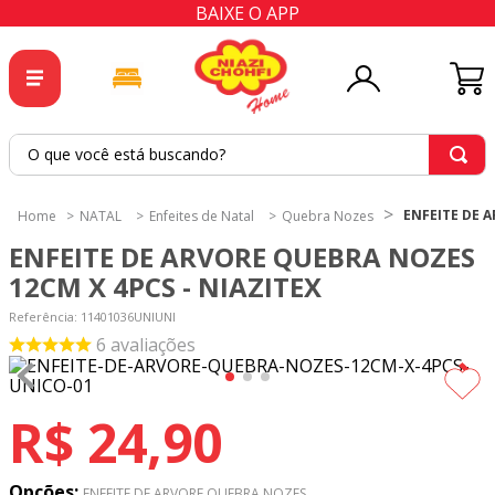
BAIXE O APP
O que você está buscando?
TERMOS MAIS BUSCADOS
ENFEITE DE 
NATAL
Enfeites de Natal
Quebra Nozes
1
º
tricoline
ENFEITE DE ARVORE QUEBRA NOZES
2
º
tapete
12CM X 4PCS - NIAZITEX
3
º
cortina
Referência
:
11401036UNIUNI
6
avaliações
4
º
tapetes
5
º
tecido percal
R$
24
,
90
6
º
tricoline digital
7
º
percal
Opções:
ENFEITE DE ARVORE QUEBRA NOZES