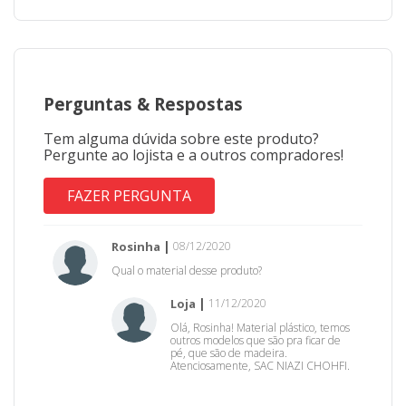
Perguntas
&
Respostas
Tem alguma dúvida sobre este produto?
Pergunte ao lojista e a outros compradores!
FAZER PERGUNTA
Rosinha
08/12/2020
Qual o material desse produto?
Loja
11/12/2020
Olá, Rosinha! Material plástico, temos
outros modelos que são pra ficar de
pé, que são de madeira.
Atenciosamente, SAC NIAZI CHOHFI.