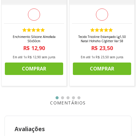
DIMENSÃO
12 cm
O PRODUTO ACOMPANHA
04 Peças Natalinas
Enchimento Silicone Almofada
Tecido Tricoline Estampado Lg1,50
50x50cm
Natal Hohoho C/glitter Var 58
Imagens meramente ilustrativas*
R$
12
,
90
R$
23
,
50
""
Em até
1
x
R$
12
,
90
sem juros
Em até
1
x
R$
23
,
50
sem juros
COMPRAR
COMPRAR
COMENTÁRIOS
Avaliações