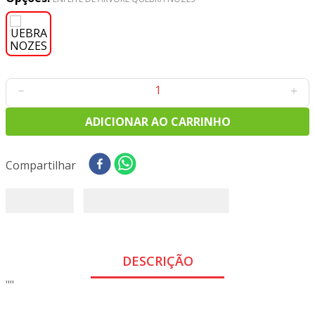
8
º
tecido tricoline
9
º
tecido oxford
10
º
toalha mesa
－
＋
ADICIONAR AO CARRINHO
Compartilhar
DESCRIÇÃO
""