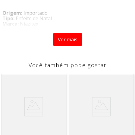
Origem:
Importado
Tipo:
Enfeite de Natal
Marca:
Niazitex
Se vocêestá em busca de produtos com ótimo
Ver mais
acabamento, durabilidade e qualidade, encontrou. A
NIAZITEX disponibiliza para você uma extensa linha de
produtos importados que vão complementar com muita
elegância a decoração do seu ambiente, seja ele uma
residência, uma empresa, uma loja e etc.
Você também pode gostar
Decore e deixe a sua casa ainda mais charmosa para as
festas de final de ano com o
Enfeite de Árvore de Natal
Quebra Nozes 4 Peças - Niazitex.
Com ele você garante
mais alegria, cor e brilho para a sua Arvore de Natal e
todo o encanto que a sua casa precisa.
CARACTERÍSTICAS
- Possui 4 peças
- Ótimo acabamento
- Ideal para decorar árvores de natal