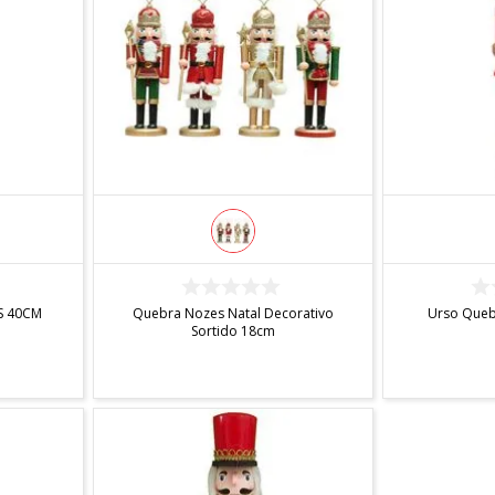
INDISPONÍVEL
IN
S 40CM
Quebra Nozes Natal Decorativo
Urso Queb
Sortido 18cm