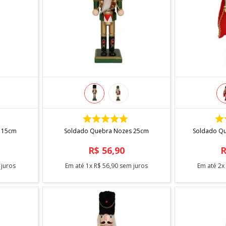
COMPRAR
 15cm
Soldado Quebra Nozes 25cm
Soldado Qu
R$
56
,
90
juros
Em até
1
x
R$
56
,
90
sem juros
Em até
2