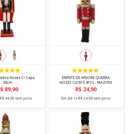
COMPRAR
COMPRAR
ebra Nozes C/ Capa
ENFEITE DE ARVORE QUEBRA
38cm
NOZES 12CM X 4PCS - NIAZITEX
R$
89
,
90
R$
24
,
90
x
R$
44
,
95
sem juros
Em até
1
x
R$
24
,
90
sem juros