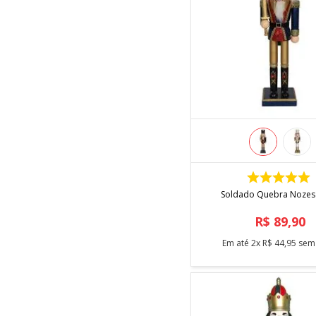
COMPRAR
Soldado Quebra Nozes
R$
89
,
90
Em até
2
x
R$
44
,
95
sem 