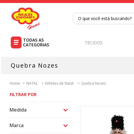
O que você está buscando?
TERMOS MAIS BUSCADOS
1
º
tricoline
TECIDOS
2
º
tapete
3
º
cortina
Quebra Nozes
4
º
tapetes
5
º
tecido percal
NATAL
Enfeites de Natal
Quebra Nozes
6
º
tecido tricoline
7
º
percal
Medida
8
º
tricoline digital
15 cm
9
º
tecido oxford
Marca
25 cm
10
º
toalha mesa