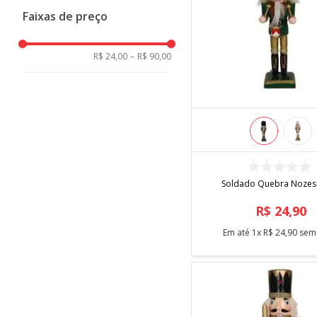
Niazitex
Faixas de preço
38 cm
Tok da Casa
60 cm
Rocie
R$ 24,00
–
R$ 90,00
106 cm
Yangzi
COMPRAR
Soldado Quebra Nozes
R$
24
,
90
Em até
1
x
R$
24
,
90
sem 