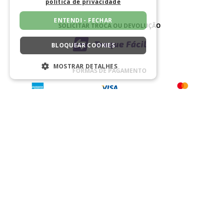
política de privacidade
ENTENDI - FECHAR
SOLICITAR TROCA OU DEVOLUÇÃO
BLOQUEAR COOKIES
MOSTRAR DETALHES
FORMAS DE PAGAMENTO
ESTRITAMENTE NECESSÁRIOS
DESEMPENHO
SEGMENTAÇÃO
BAIXE NOSSO APLICATIVO
FUNCIONALIDADE
NÃO CLASSIFICADO
CERTIFICADO
Estritamente necessários
Desempenho
Segmentação