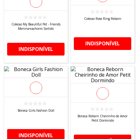
8
º
tricoline digital
9
º
tecido oxford
Colecao Rose Ring Reborn
10
º
toalha mesa
Colecao My Beautiful Pet - Friends
Menina+cachorro Sortido
INDISPONÍVEL
INDISPONÍVEL
Boneca Girls Fashion Doll
Boneca Reborn Cheirinho de Amor
Petit Dormindo
INDISPONÍVEL