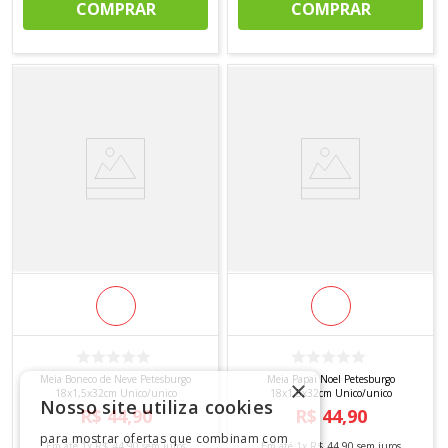
COMPRAR
COMPRAR
Meia Boneco de Neve Petesburgo
Meia Papai Noel Petesburgo
×
18x1,5x32cm Unico/unico
18x1,5x32cm Unico/unico
Nosso site utiliza cookies
R$
44
,
90
R$
44
,
90
para mostrar ofertas que combinam com
Em até
1
x
R$
44
,
90
sem juros
Em até
1
x
R$
44
,
90
sem juros