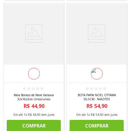
Meia Boneco de Neve Varsovia
BOTA PAPAI NOEL OTTAWA
32x16x2cm Unico/unico
50,5CM - NIAZITEX
R$
44
,
90
R$
54
,
90
Em até
1
x
R$
44
,
90
sem juros
Em até
1
x
R$
54
,
90
sem juros
COMPRAR
COMPRAR