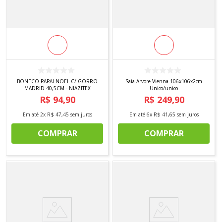
BONECO PAPAI NOEL C/ GORRO
Saia Arvore Vienna 106x106x2cm
MADRID 40,5CM - NIAZITEX
Unico/unico
R$
94
,
90
R$
249
,
90
Em até
2
x
R$
47
,
45
sem juros
Em até
6
x
R$
41
,
65
sem juros
COMPRAR
COMPRAR