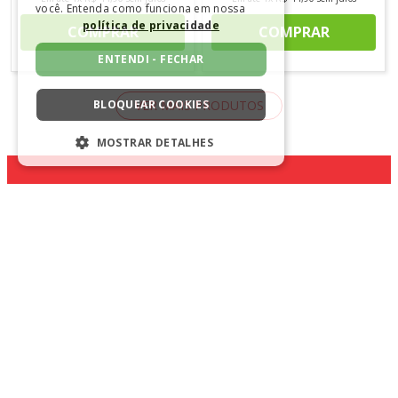
você. Entenda como funciona em nossa
política de privacidade
COMPRAR
COMPRAR
ENTENDI - FECHAR
BLOQUEAR COOKIES
MOSTRAR DETALHES
ESTRITAMENTE NECESSÁRIOS
DESEMPENHO
CADASTRE-SE NA NOSSA
SEGMENTAÇÃO
NEWSLETTER
FUNCIONALIDADE
NÃO CLASSIFICADO
ENVIAR
Estritamente necessários