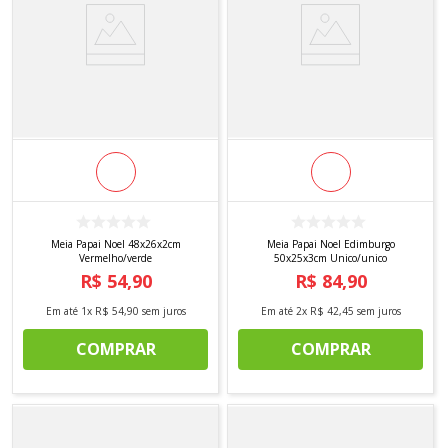
Meia Papai Noel 48x26x2cm
Meia Papai Noel Edimburgo
Vermelho/verde
50x25x3cm Unico/unico
R$
54
,
90
R$
84
,
90
Em até
1
x
R$
54
,
90
sem juros
Em até
2
x
R$
42
,
45
sem juros
COMPRAR
COMPRAR