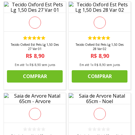
8
º
tecido oxford
ambiente
sem complicação.
9
º
tricoline digital
Por que os têxteis são indispensáveis no
10
º
tecidos
Natal?
Os tecidos natalinos têm um papel especial: criam
atmosfera imediata. Basta trocar uma toalha ou
Tecido Oxford Est Pets Lg 1,50 Des
Tecido Oxford Est Pets Lg 1,50 Des
adicionar capas de almofada para que o espaço já
27 Var 01
28 Var 02
entre no clima festivo — sem reforma, sem
R$
8
,
90
R$
8
,
90
esforço.
Em até
1
x
R$
8
,
90
sem juros
Em até
1
x
R$
8
,
90
sem juros
Além disso, oferecem conforto real. Mantas sobre
o sofá, trilhos sobre a mesa e tecidos macios nas
COMPRAR
COMPRAR
almofadas criam camadas acolhedoras que
convidam para momentos em família.
Outro ponto forte é a unidade visual. Ao repetir
cores e estampas entre sala e mesa, você cria
uma decoração harmoniosa, com identidade. E,
claro, a praticidade conta muito:
peças laváveis,
fáceis de guardar e perfeitas para a rotina.