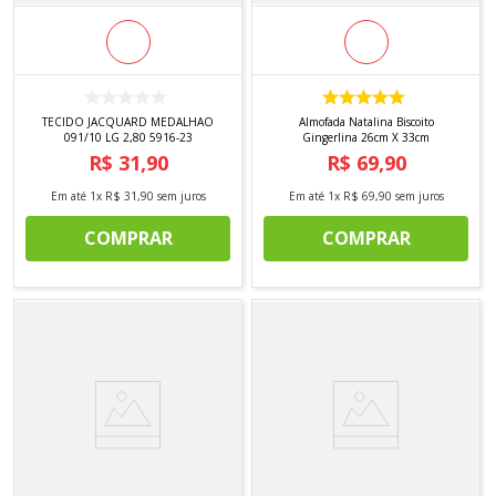
Escolha uma estampa principal e repita 2–3 cores
nas peças lisas.
Qual tecido usar no dia a dia?
Algodão e tecidos mistos são práticos. Jacquard e
bordados ficam para ocasiões especiais.
TECIDO JACQUARD MEDALHAO
Almofada Natalina Biscoito
091/10 LG 2,80 5916-23
Gingerlina 26cm X 33cm
Qual o tamanho ideal de capas de almofada?
R$
31
,
90
R$
69
,
90
Os mais comuns são 45×45 e 50×50. Sempre
confira o enchimento.
Em até
1
x
R$
31
,
90
sem juros
Em até
1
x
R$
69
,
90
sem juros
Como guardar os têxteis depois do Natal?
COMPRAR
COMPRAR
Lave, seque bem, dobre por conjuntos e guarde
em caixas organizadas.