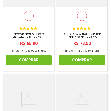
Almofada Natalina Biscoito
BONECO PAPAI NOEL C/ PERNA
Gingerben Jr 26cm X 33cm
MADRID 38CM - NIAZITEX
R$
69
,
90
R$
78
,
90
Em até
1
x
R$
69
,
90
sem juros
Em até
1
x
R$
78
,
90
sem juros
COMPRAR
COMPRAR