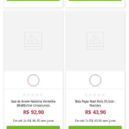
Saia de Arvore Natalina Vermelha
Bota Papai Noel Paris 35,5cm -
88x88x1cm Unico/unico
Niazitex
R$
92
,
90
R$
43
,
90
Em até
2
x
R$
46
,
45
sem juros
Em até
1
x
R$
43
,
90
sem juros