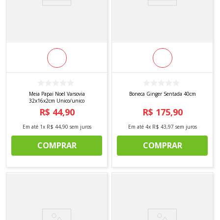
Meia Papai Noel Varsovia
Boneca Ginger Sentada 40cm
32x16x2cm Unico/unico
R$
44
,
90
R$
175
,
90
Em até
1
x
R$
44
,
90
sem juros
Em até
4
x
R$
43
,
97
sem juros
COMPRAR
COMPRAR