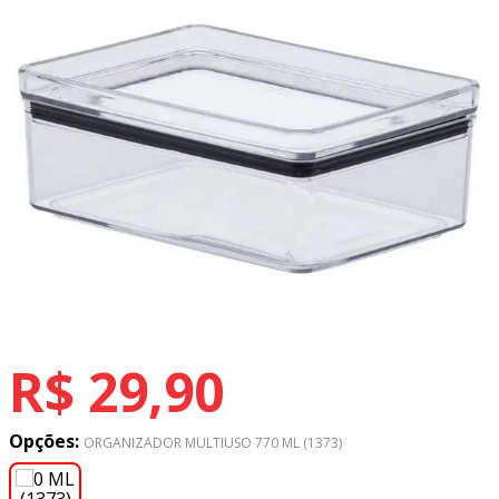
8
º
tricoline digital
9
º
tecido oxford
10
º
toalha mesa
R$
29
,
90
Opções:
ORGANIZADOR MULTIUSO 770 ML (1373)