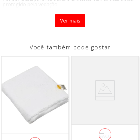
protegido pela vedação
Dimensões:
Comprimento 18 cm
Ver mais
Largura 13 cm
Altura 4cm
Material Externo:
Você também pode gostar
Plástico Polipropileno
Atóxico (Livre de BPA)
Marca:
PARAMOUNT
CONTEÚDO DA EMBALAGEM
1 ORGANIZADOR MULTIUSO