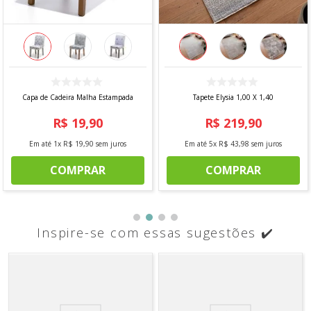
Capa de Cadeira Malha Estampada
Tapete Elysia 1,00 X 1,40
R$
19
,
90
R$
219
,
90
Em até
1
x
R$
19
,
90
sem juros
Em até
5
x
R$
43
,
98
sem juros
COMPRAR
COMPRAR
Inspire-se com essas sugestões ✔️