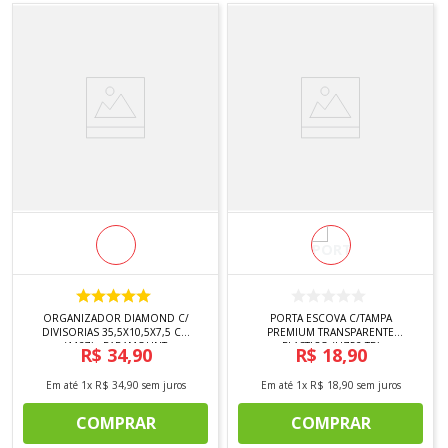
ORGANIZADOR DIAMOND C/
PORTA ESCOVA C/TAMPA
DIVISORIAS 35,5X10,5X7,5 CM
PREMIUM TRANSPARENTE
(1127) - PARAMOUNT
PLASTICO (UZ52-TR)
R$
34
,
90
R$
18
,
90
Em até
1
x
R$
34
,
90
sem juros
Em até
1
x
R$
18
,
90
sem juros
COMPRAR
COMPRAR