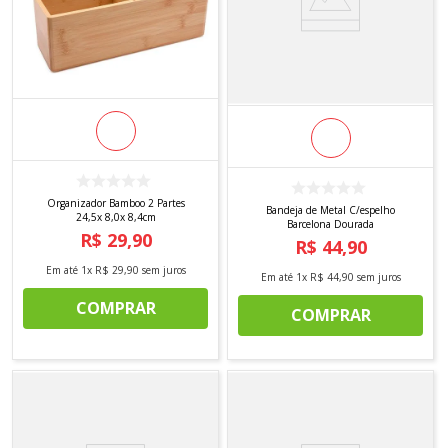
Organizador Bamboo 2 Partes
Bandeja de Metal C/espelho
24,5x 8,0x 8,4cm
Barcelona Dourada
R$
29
,
90
R$
44
,
90
Em até
1
x
R$
29
,
90
sem juros
Em até
1
x
R$
44
,
90
sem juros
COMPRAR
COMPRAR