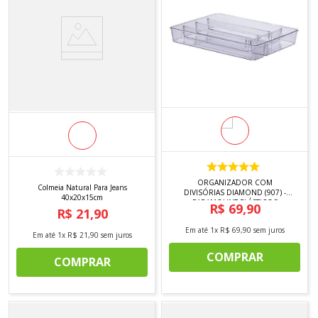
ORGANIZADOR COM
Colmeia Natural Para Jeans
DIVISÓRIAS DIAMOND (907) -
40x20x15cm
PARAMOUNT PLÁSTICOS
R$
69
,
90
R$
21
,
90
Em até
1
x
R$
69
,
90
sem juros
Em até
1
x
R$
21
,
90
sem juros
COMPRAR
COMPRAR