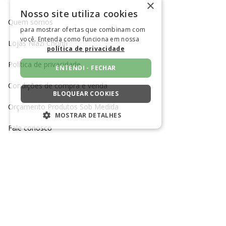
×
Nosso site utiliza cookies
Quem somos
para mostrar ofertas que combinam com
você. Entenda como funciona em nossa
Lojas Niazi Chohfi
política de privacidade
Política de privacidade
ENTENDI - FECHAR
Condições de compra e venda
BLOQUEAR COOKIES
Orçamento Produtos Sob Medida
MOSTRAR DETALHES
Fale conosco
ESTRITAMENTE NECESSÁRIOS
Trabalhe conosco
DESEMPENHO
SEGMENTAÇÃO
TELEFONE SAC
CANAL DE MENSAGEM SAC
(11) 3385-2700
Clique para enviar mensagem
FUNCIONALIDADE
REDES SOCIAIS
NÃO CLASSIFICADO