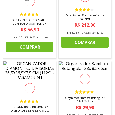
8
º
tricoline digital
9
º
tecido oxford
Organizador P/ Jogo Americano e
Souplast
10
º
toalha mesa
ORGANIZADOR BIOPRATIKO
COM TAMPA 7875 - PLEION
R$
212
,
90
R$
56
,
90
Em até
5
x
R$
42
,
58
sem juros
Em até
1
x
R$
56
,
90
sem juros
COMPRAR
COMPRAR
Organizador Bamboo Retangular
28x 8,2x 6cm
R$
29
,
90
ORGANIZADOR DIAMONT C/
DIVISORIAS 36,5X36,5X7,5 CM
(1129) - PARAMOUNT
Em até
1
x
R$
29
,
90
sem juros