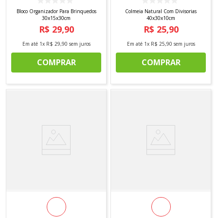
Bloco Organizador Para Brinquedos
Colmeia Natural Com Divisorias
30x15x30cm
40x30x10cm
R$
29
,
90
R$
25
,
90
Em até
1
x
R$
29
,
90
sem juros
Em até
1
x
R$
25
,
90
sem juros
COMPRAR
COMPRAR