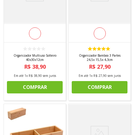
Organizador Multiuso Solteiro
Organizador Bamboo 3 Partes
40x30x12cm
24,5x 15,5x 4,3cm
R$
38
,
90
R$
27
,
90
Em até
1
x
R$
38
,
90
sem juros
Em até
1
x
R$
27
,
90
sem juros
COMPRAR
COMPRAR