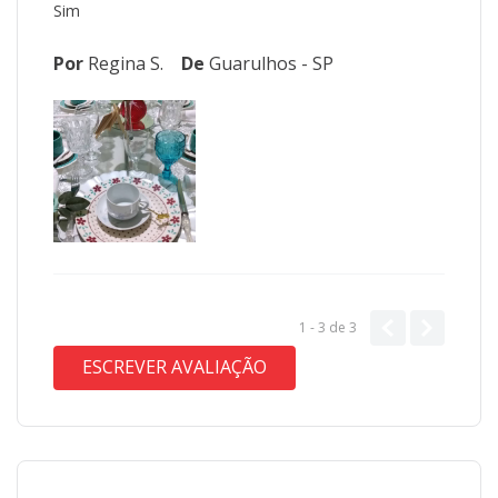
Sim
Por
Regina S.
De
Guarulhos - SP
1 - 3
de
3
ESCREVER AVALIAÇÃO