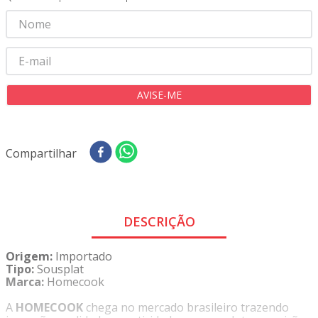
8
º
tricoline digital
9
º
tecido oxford
10
º
tapete sisal
Compartilhar
DESCRIÇÃO
Origem:
Importado
Tipo:
Sousplat
Marca:
Homecook
A
HOMECOOK
chega no mercado brasileiro trazendo