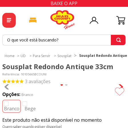
BAIXE O APP
O que você está buscando?
TERMOS MAIS BUSCADOS
Sousplat Redondo Antique
UD
Para Servir
Sousplat
1
º
tricoline
Sousplat Redondo Antique 33cm
2
º
tapete
Referência
:
10105665BCOUNI
3
º
cortina
3
avaliações
4
º
tecido percal
Opções:
Branco
5
º
tapetes
6
º
percal
Este produto não está disponível no momento
7
º
tecido tricoline
Quero saber quando estiver disponível