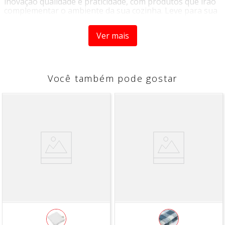
inovação qualidade e praticidade, com produtos que irão
complementar o ambiente da sua cozinha. Leve para sua
cozinha muito mais comodidade, e elegância com os
produtos HomeCook, perfeitos para organizar, preparar
Ver mais
e servir com mais facilidade no seu dia a dia.
Leve muito mais charme e elegância na hora de servir a
mesa, o Sousplat Redondo Antique Homecook, possui um
design vintage que irá garantir a beleza do ambiente.
Você também pode gostar
Ideal para delimitar lugares, evitar que os pratos
deslizem sobre a mesa além de valorizar e levar mais
requinte na hora de servir os convidados.
Caracteristicas
- Produzido em material de alta qualidade
- Estilo Vintage
- Ideal para marcar lugares na mesa
- Beleza e durabilidade
Medidas
Diametro: 33 cm
* Imagens meramente ilustrativas