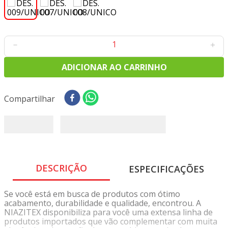
8
º
tricoline digital
9
º
tecido oxford
10
º
toalha mesa
－
＋
ADICIONAR AO CARRINHO
Compartilhar
DESCRIÇÃO
ESPECIFICAÇÕES
Se você está em busca de produtos com ótimo
acabamento, durabilidade e qualidade, encontrou. A
NIAZITEX disponibiliza para você uma extensa linha de
produtos importados que vão complementar com muita