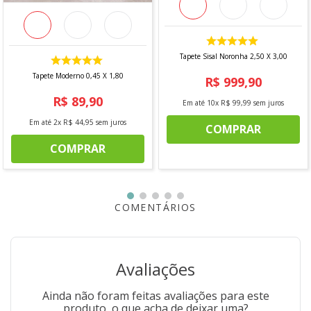
*imagem meramente ilustrativa
Tapete Sisal Noronha 2,50 X 3,00
Tapete Moderno 0,45 X 1,80
R$
999
,
90
R$
89
,
90
Em até
10
x
R$
99
,
99
sem juros
Em até
2
x
R$
44
,
95
sem juros
COMPRAR
COMPRAR
COMENTÁRIOS
Avaliações
Ainda não foram feitas avaliações para este
produto, o que acha de deixar uma?