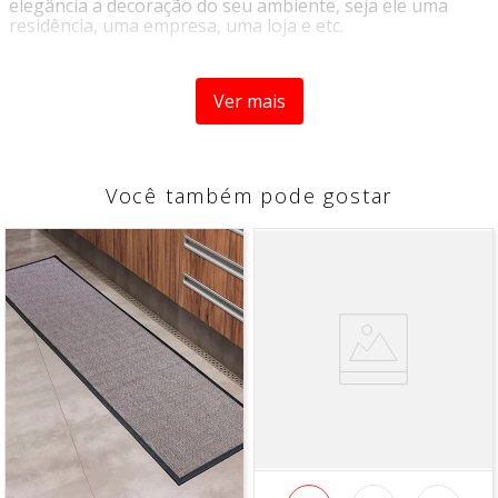
elegância a decoração do seu ambiente, seja ele uma
residência, uma empresa, uma loja e etc.
Produzido em material de alta qualidade, o
Tapete
Boucle Infantil - Niazitex
, possui alta durabilidade e é
Ver mais
ideal para decorar o quarto do seu filho e dar ao
ambiente um toque especial de alegria e delicadeza. Com
certeza é uma ótima escolha para deixar o ambiente
muito mais alegre e descontraído.
Você também pode gostar
Origem:
Importado
Tipo:
Tapete Infantil
Marca:
Niazitex
CARACTERISTICAS
- Produzido em bouclê
COMPOSIÇÃO
- 100% Poliamida
DIMENSÕES
1,00 x 1,40