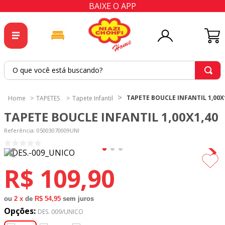
BAIXE O APP
O que você está buscando?
TERMOS MAIS BUSCADOS
TAPETE BOUCLE INFANTIL 1,00X
TAPETES
Tapete Infantil
1
º
tricoline
TAPETE BOUCLE INFANTIL 1,00X1,40
2
º
tapete
Referência
:
05003070009UNI
3
º
cortina
4
º
tecido percal
R$
109
,
90
5
º
tapetes
6
º
tecido tricoline
ou
2
x
de
R$ 54,95
sem juros
Opções:
7
º
percal
DES. 009/UNICO