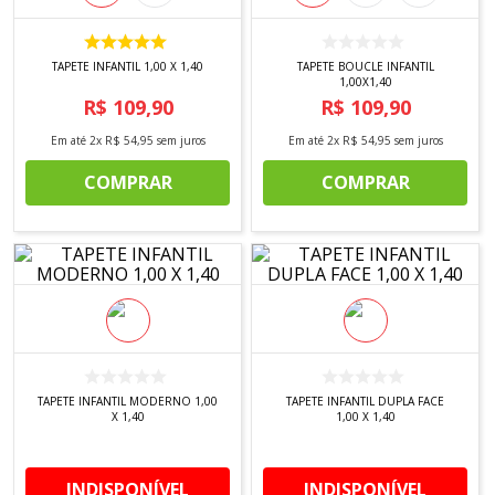
8
º
tricoline digital
9
º
tecido oxford
TAPETE INFANTIL 1,00 X 1,40
TAPETE BOUCLE INFANTIL
1,00X1,40
10
º
toalha mesa
R$
109
,
90
R$
109
,
90
Em até
2
x
R$
54
,
95
sem juros
Em até
2
x
R$
54
,
95
sem juros
COMPRAR
COMPRAR
TAPETE INFANTIL MODERNO 1,00
TAPETE INFANTIL DUPLA FACE
X 1,40
1,00 X 1,40
INDISPONÍVEL
INDISPONÍVEL