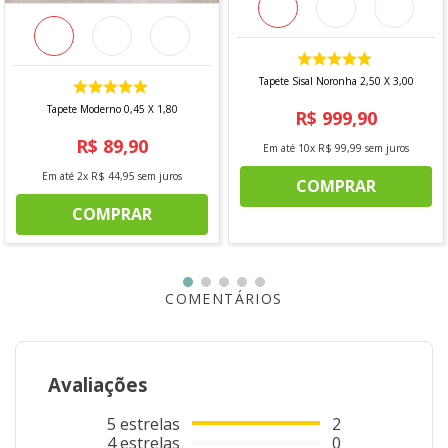
Dimesões
Largura: 1,00 m
Comprimento: 1,40 m
Tapete Sisal Noronha 2,50 X 3,00
Tapete Moderno 0,45 X 1,80
*imagens meramente ilustrativas
R$
999
,
90
R$
89
,
90
Em até
10
x
R$
99
,
99
sem juros
Em até
2
x
R$
44
,
95
sem juros
COMPRAR
COMPRAR
COMENTÁRIOS
Avaliações
5
estrelas
2
4
estrelas
0