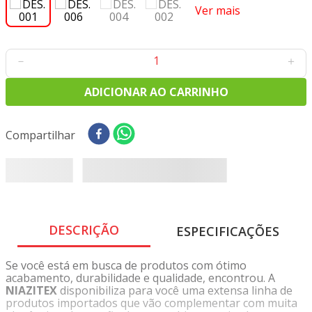
8
º
tecido oxford
Ver mais
9
º
tecidos
10
º
toalha mesa
－
＋
ADICIONAR AO CARRINHO
Compartilhar
DESCRIÇÃO
ESPECIFICAÇÕES
Se você está em busca de produtos com ótimo
acabamento, durabilidade e qualidade, encontrou. A
NIAZITEX
disponibiliza para você uma extensa linha de
produtos importados que vão complementar com muita