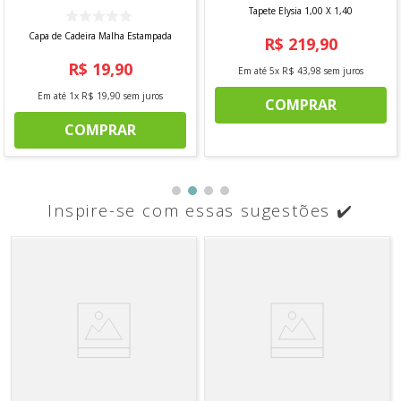
Tapete Elysia 1,00 X 1,40
Capa de Cadeira Malha Estampada
R$
219
,
90
R$
19
,
90
Em até
5
x
R$
43
,
98
sem juros
Em até
1
x
R$
19
,
90
sem juros
COMPRAR
COMPRAR
Inspire-se com essas sugestões ✔️