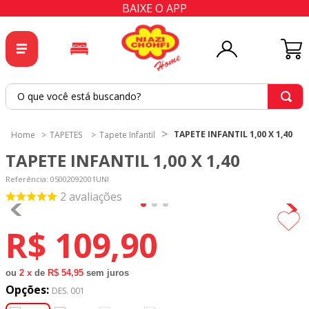
BAIXE O APP
O que você está buscando?
TERMOS MAIS BUSCADOS
TAPETE INFANTIL 1,00 X 1,40
TAPETES
Tapete Infantil
1
º
tricoline
TAPETE INFANTIL 1,00 X 1,40
2
º
tapete
Referência
:
05002092001UNI
3
º
cortina
2
avaliações
4
º
tapetes
R$
109
,
90
5
º
tecido percal
6
º
tecido tricoline
ou
2
x
de
R$ 54,95
sem juros
Opções:
7
º
percal
DES. 001