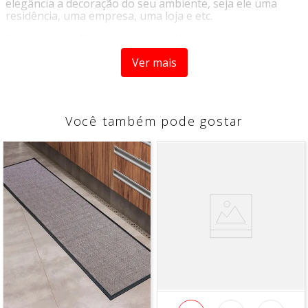
elegância a decoração do seu ambiente, seja ele uma
residência, uma empresa, uma loja e etc.
Decore com o
Tapete Infantil - Niazitex,
ele possui
estampas coloridas e alegres que irão garantir muito
Ver mais
mais vida e diversão ao ambiente. Confeccionado em
bouclê de alta qualidade possui mais durabilidade, sua
base antiderrapante garante a segurança do seu lar.
Origem:
Importado
Você também pode gostar
Tipo:
Tapete Infantil
Marca:
Niazitex
Características:
- Material alta qualidade
- Base antiderrapante
- Variações de estampas
Composição
- Parte superior confeccionada em 100% poliamida
- Produto com base confeccionada em 100% Látex