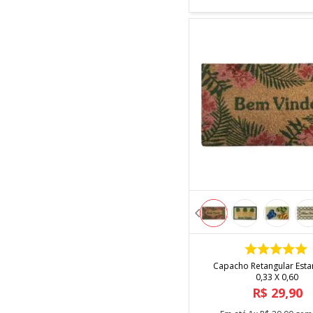
COMPRAR
Capacho Retangular Es
0,33 X 0,60
R$
29
,
90