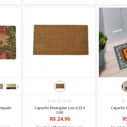
COMPRAR
tampado
Capacho Retangular Liso 0,33 X
Capacho I
0,60
R$
24
,
90
R