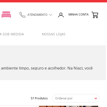
MINHA CONTA
ATENDIMENTO
A SOB MEDIDA
NOSSAS LOJAS
o ambiente limpo, seguro e acolhedor. Na Niazi, você
orracha — sempre com qualidade e preço justo.
e logo na entrada, protegendo o interior da casa.
or uma recepção charmosa e personalizada.
57
Produtos
Ordenar por