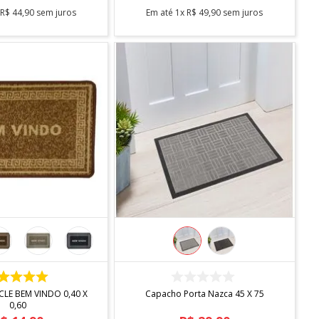
x
R$
44
,
90
sem juros
Em até
1
x
R$
49
,
90
sem juros
COMPRAR
COMPRAR
LE BEM VINDO 0,40 X
Capacho Porta Nazca 45 X 75
0,60