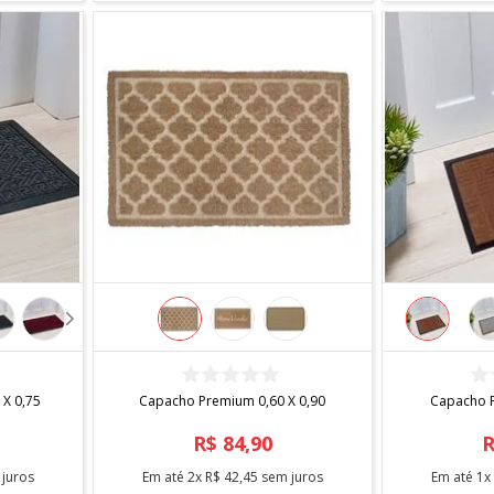
m São Paulo.
acha, PVC e modelos estampados.
de coco funciona em áreas externas cobertas.
os lisos.
 com água e sabão neutro. Seque à sombra.
res para halls com mais tráfego.
COMPRAR
 X 0,75
Capacho Premium 0,60 X 0,90
Capacho P
R$
84
,
90
juros
Em até
2
x
R$
42
,
45
sem juros
Em até
1