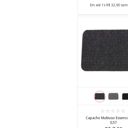
Em até
1
x
R$
32
,
90
sem 
COMPRAR
Capacho Multiuso Essencia
0,57