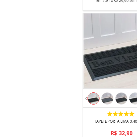
Em até
1
x
R$
29
,
90
sem 
COMPRAR
TAPETE PORTA LIMA 0,40
R$
32
,
90