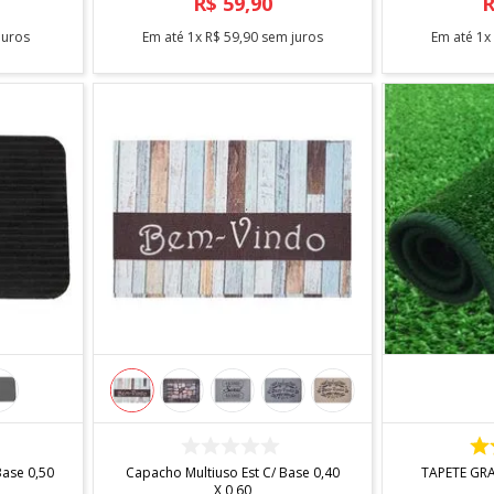
R$
59
,
90
juros
Em até
1
x
R$
59
,
90
sem juros
Em até
1
COMPRAR
Base 0,50
Capacho Multiuso Est C/ Base 0,40
TAPETE GRA
X 0,60