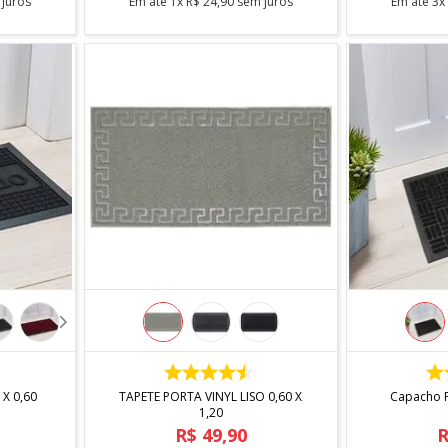
juros
Em até
1
x
R$
24
,
90
sem juros
Em até
3
COMPRAR
 X 0,60
TAPETE PORTA VINYL LISO 0,60 X
Capacho P
1,20
R$
49
,
90