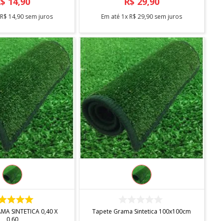
R$
14
,
90
R$
29
,
90
x
R$
14
,
90
sem juros
Em até
1
x
R$
29
,
90
sem juros
COMPRAR
COMPRAR
MA SINTETICA 0,40 X
Tapete Grama Sintetica 100x100cm
0,60