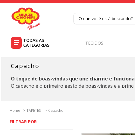
O que você está buscando?
TERMOS MAIS BUSCADOS
1
º
tricoline
TECIDOS
2
º
tapete
3
º
cortina
Capacho
4
º
tapetes
O toque de boas-vindas que une charme e funciona
5
º
tecido percal
O capacho é o primeiro gesto de boas-vindas e a princi
6
º
tricoline digital
encontra capachos em diversos materiais, tamanhos e 
7
º
percal
Por que o capacho é indispensável:
TAPETES
Capacho
Mais do que um item decorativo, o capacho é sinônimo d
8
º
tecido tricoline
Modelos com base antiderrapante reduzem o risco de 
9
º
tecido oxford
Principais tipos de capacho:
10
º
toalha mesa