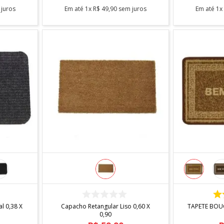
juros
Em até
1
x
R$
49
,
90
sem juros
Em até
1
COMPRAR
l 0,38 X
Capacho Retangular Liso 0,60 X
TAPETE BOUC
0,90