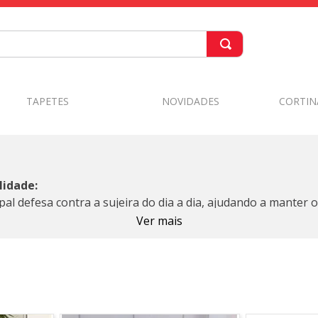
TAPETES
NOVIDADES
CORTIN
lidade:
pal defesa contra a sujeira do dia a dia, ajudando a manter 
estilos — de modelos em fibra de coco a opções em PVC e b
Ver mais
e praticidade e segurança. Ele retém poeira, areia e umidad
escorregões, enquanto as cores e estampas ajudam a comp