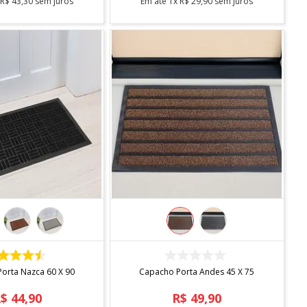
x
R$
43
,
30
sem juros
Em até
1
x
R$
29
,
90
sem juros
COMPRAR
COMPRAR
orta Nazca 60 X 90
Capacho Porta Andes 45 X 75
R$
44
,
90
R$
49
,
90