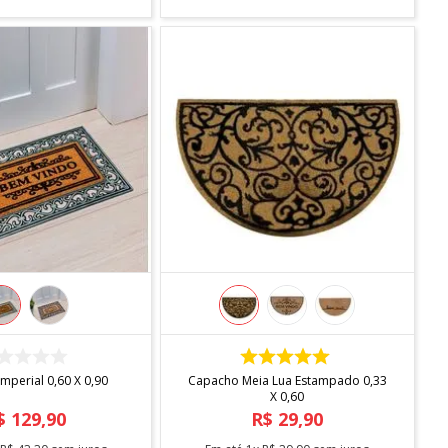
COMPRAR
COMPRAR
mperial 0,60 X 0,90
Capacho Meia Lua Estampado 0,33
X 0,60
$
129
,
90
R$
29
,
90