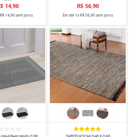
R$
14
,
90
R$
56
,
90
x
R$
14
,
90
sem juros
Em até
1
x
R$
56
,
90
sem juros
COMPRAR
COMPRAR
 Vinyl Bem Vindo 0,38
TAPETE KOCHI 0,40 X 0,60