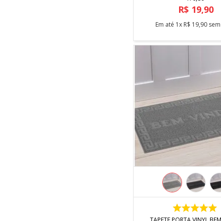
R$
19
,
90
Em até
1
x
R$
19
,
90
sem 
COMPRAR
TAPETE PORTA VINYL BE