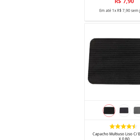
R$
7
,
90
Em até
1
x
R$
7
,
90
sem 
COMPRAR
Capacho Multiuso Liso C/ 
X 0,80