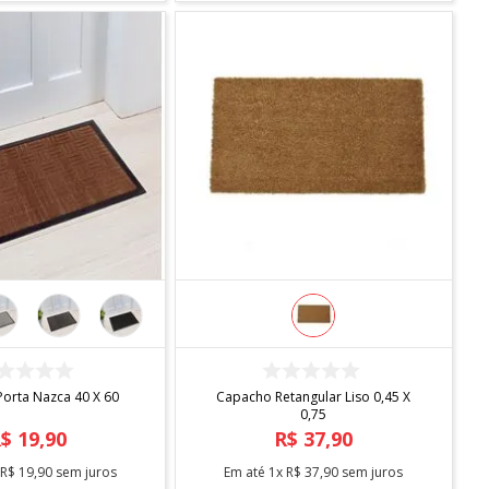
COMPRAR
COMPRAR
orta Nazca 40 X 60
Capacho Retangular Liso 0,45 X
0,75
R$
19
,
90
R$
37
,
90
x
R$
19
,
90
sem juros
Em até
1
x
R$
37
,
90
sem juros