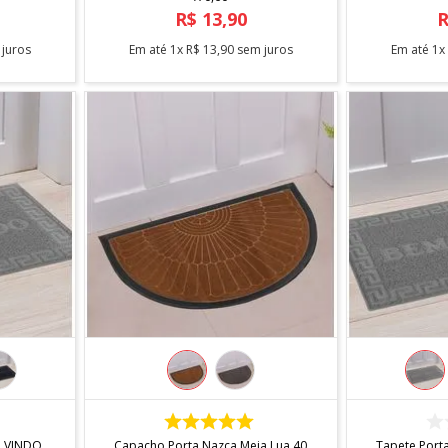
R$
13
,
90
juros
Em até
1
x
R$
13
,
90
sem juros
Em até
1
COMPRAR
M VINDO
Capacho Porta Nazca Meia Lua 40
Tapete Porta