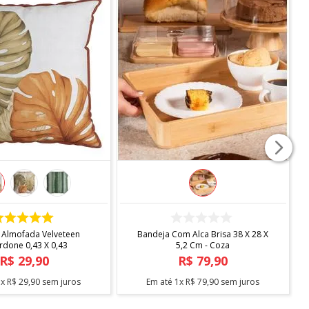
COMPRAR
COMPRAR
 Almofada Velveteen
Bandeja Com Alca Brisa 38 X 28 X
rdone 0,43 X 0,43
5,2 Cm - Coza
R$
29
,
90
R$
79
,
90
1
x
R$
29
,
90
sem juros
Em até
1
x
R$
79
,
90
sem juros