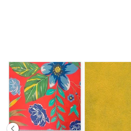
LARGURA :
1,47M
GRAMATURA:
160G/M²
PROCESSO DE LAVAGEM:
Temperatura máxima de lavagem 30 ºC.
Processo suave
Não alvejar/não branquear
Não secar em tambor
Temperatura Máxima na base do ferro de passar: 110
Limpeza a seco profissional. Processo normal
ORIGEM:
IMPORTADO
TIPO:
TECIDO