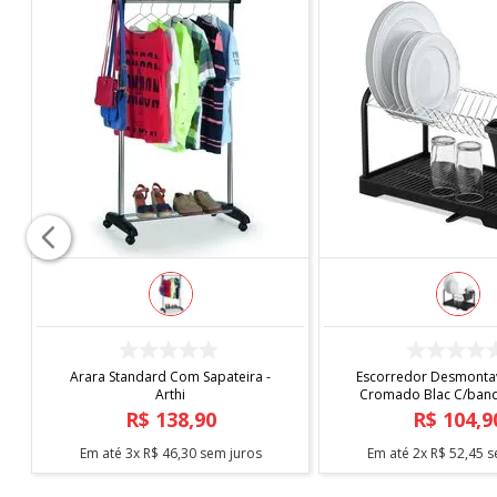
COMPRAR
COMPRAR
Arara Standard Com Sapateira -
Escorredor Desmontav
Arthi
Cromado Blac C/bande
Arthi
R$
138
,
90
R$
104
,
9
Em até
3
x
R$
46
,
30
sem juros
Em até
2
x
R$
52
,
45
s