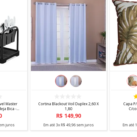
COMPRAR
el Master
Cortina Blackout Voil Duplex 2,60 X
Capa P/
ja Bica -
1,80
C/co
0
R$
149
,
90
em juros
Em até
3
x
R$
49
,
96
sem juros
Em até