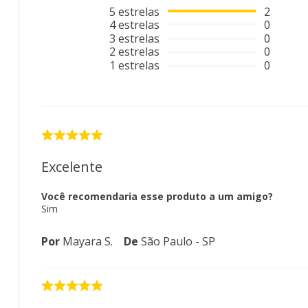
5
estrelas
2
4
estrelas
0
3
estrelas
0
2
estrelas
0
1
estrelas
0
Excelente
Você recomendaria esse produto a um amigo?
Sim
Por
Mayara S.
De
São Paulo - SP