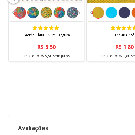
COMPRAR
COMPRAR
Tecido Chita 1.50m Largura
Tnt 40 Gr Sf
R$
5
,
50
R$
1
,
80
Em até
1
x
R$
5
,
50
sem juros
Em até
1
x
R$
1
,
80
se
Avaliações