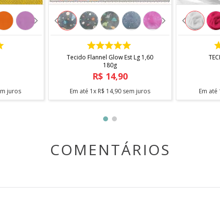
COMPRAR
Tecido Flannel Glow Est Lg 1,60
TEC
180g
R$
14
,
90
m juros
Em até
1
x
R$
14
,
90
sem juros
Em até
COMENTÁRIOS