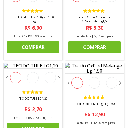
8
º
tricoline digital
9
º
tecido oxford
Tecido Oxford Liso 150gsm 1,50
Tecido Cetim Charmeuse
Larg
100%poliester Lg1,50
10
º
tapete sisal
R$
6
,
90
R$
5
,
30
Em até
1
x
R$
6
,
90
sem juros
Em até
1
x
R$
5
,
30
sem juros
COMPRAR
COMPRAR
TECIDO TULE LG1,20
Tecido Oxford Melange Lg 1,50
R$
2
,
70
R$
12
,
90
Em até
1
x
R$
2
,
70
sem juros
Em até
1
x
R$
12
,
90
sem juros