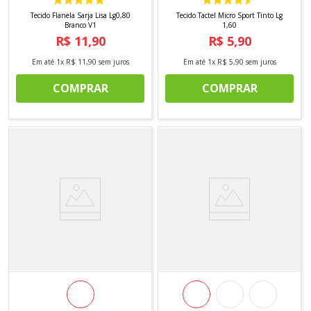
Tecido Flanela Sarja Lisa Lg0,80
Tecido Tactel Micro Sport Tinto Lg
Branco V1
1,60
R$
11
,
90
R$
5
,
90
Em até
1
x
R$
11
,
90
sem juros
Em até
1
x
R$
5
,
90
sem juros
COMPRAR
COMPRAR