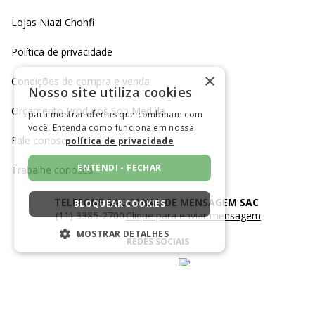
Lojas Niazi Chohfi
Política de privacidade
×
Condições de compra e venda
Nosso site utiliza cookies
Orçamento Produtos Sob Medida
para mostrar ofertas que combinam com
você. Entenda como funciona em nossa
Fale conosco
política de privacidade
ENTENDI - FECHAR
Trabalhe conosco
TELEFONE SAC
CANAL DE MENSAGEM SAC
BLOQUEAR COOKIES
(11) 3385-2700
Clique para enviar mensagem
MOSTRAR DETALHES
REDES SOCIAIS
ESTRITAMENTE NECESSÁRIOS
DESEMPENHO
SEGMENTAÇÃO