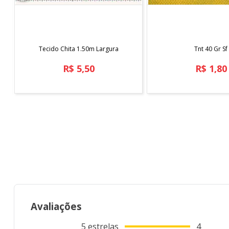
COMPRAR
COMPRAR
Tecido Chita 1.50m Largura
Tnt 40 Gr Sf
R$
5
,
50
R$
1
,
80
Avaliações
5
estrelas
4