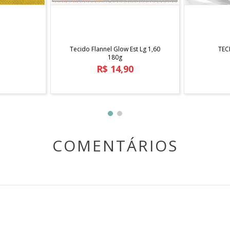
COMPRAR
Tecido Flannel Glow Est Lg 1,60
TEC
180g
R$
14
,
90
COMENTÁRIOS