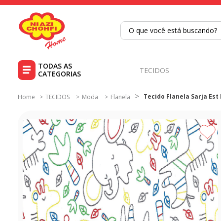
6
º
tecido tricoline
7
º
percal
O que você está buscando?
8
º
tricoline digital
9
º
tecido oxford
TECIDOS
10
º
toalha mesa
Tecido Flanela Sarja Est
TECIDOS
Moda
Flanela