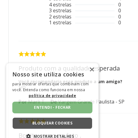
4
estrelas
0
3
estrelas
0
2
estrelas
0
1
estrelas
0
Produto com a qualidade esperada
×
Nosso site utiliza cookies
Você recomendaria esse produto a um amigo?
para mostrar ofertas que combinam com
Sim
você. Entenda como funciona em nossa
política de privacidade
Por
Marli T.
De
Vargem Grande Paulista - SP
ENTENDI - FECHAR
BLOQUEAR COOKIES
Bonito como na foto .
MOSTRAR DETALHES