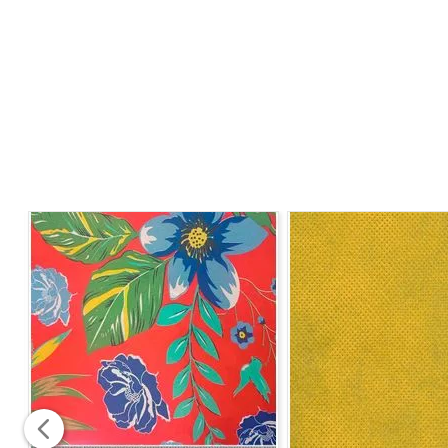
Largura:
0,80
Instrução de Lavagem:
- Temperatura Máxima de Lavagem 30°C processo sua
- Não alvejar / Não branquear
- Permitido secagem em tambor, secagem a baixa tem
- Temperatura máxima da base do ferro a 150°C
- Não limpar a seco
Informações Adicionais:
Vendido a cada 1,00 MT onde 
metragem corrida, sem cortes.
Para pedidos acima de 10 metros, é possível que haja 