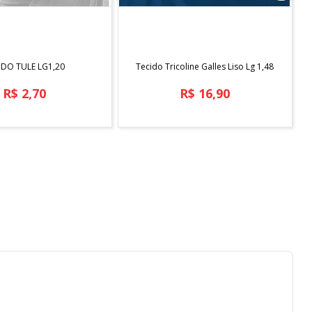
COMPRAR
COMPRAR
IDO TULE LG1,20
Tecido Tricoline Galles Liso Lg 1,48
R$
2
,
70
R$
16
,
90