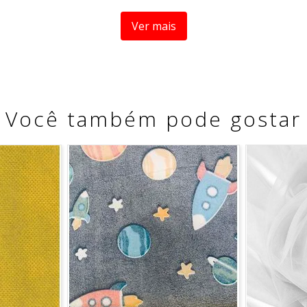
Ver mais
ve
peratura
Você também pode gostar
a medida se refere a um metro de comprimento pela largura 
fracionamento do corte.