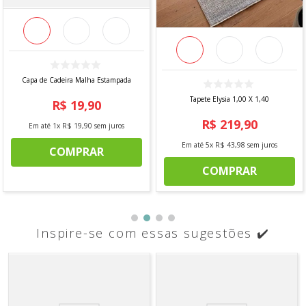
Capa de Cadeira Malha Estampada
Tapete Elysia 1,00 X 1,40
R$
19
,
90
R$
219
,
90
Em até
1
x
R$
19
,
90
sem juros
Em até
5
x
R$
43
,
98
sem juros
COMPRAR
COMPRAR
Inspire-se com essas sugestões ✔️