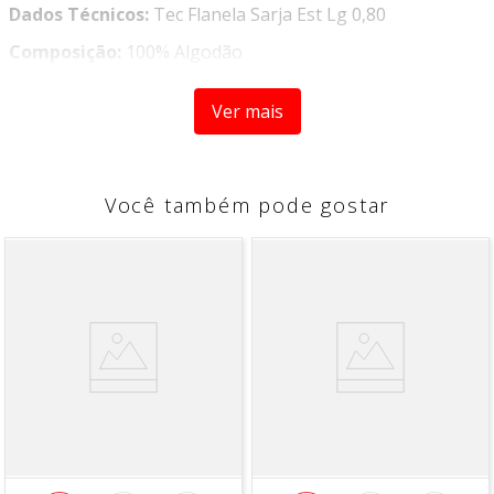
Dados Técnicos:
Tec Flanela Sarja Est Lg 0,80
Composição:
100% Algodão
Gramatura:
184g/m²
Ver mais
Largura:
0,80
Instrução de Lavagem:
- Temperatura Máxima de Lavagem 30°C processo suave
Você também pode gostar
- Não alvejar / Não branquear
- Permitido secagem em tambor, secagem a baixa
temperatura
- Temperatura máxima da base do ferro a 150°C
- Não limpar a seco
Informações Adicionais:
Vendido a cada 1,00 MT onde a
medida se refere a um metro de comprimento pela
largura do tecido. Caso seja solicitado 2 mts, será enviado
metragem corrida, sem cortes.
Para pedidos acima de 10 metros, é possível que haja