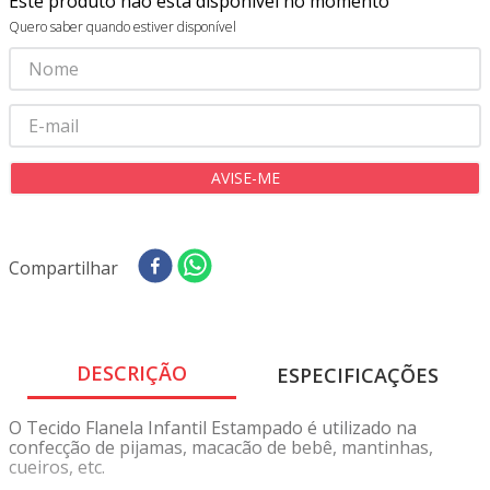
Este produto não está disponível no momento
8
º
tricoline digital
Quero saber quando estiver disponível
9
º
tecido oxford
10
º
tapete sisal
Compartilhar
DESCRIÇÃO
ESPECIFICAÇÕES
O Tecido Flanela Infantil Estampado é utilizado na
confecção de pijamas, macacão de bebê, mantinhas,
cueiros, etc.