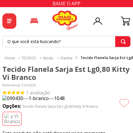
BAIXE O APP
O que você está buscando?
TERMOS MAIS BUSCADOS
Tecido Flanela Sarja Est Lg0
TECIDOS
Moda
Flanela
1
º
tricoline
Tecido Flanela Sarja Est Lg0,80 Kitty
2
º
tapete
Vi Branco
3
º
cortina
Referência
:
01210230
1
avaliação
4
º
tecido percal
5
º
tapetes
Opções:
Tecido Flanela Sarja Est Lg0,80 Kitty Vi Branco
6
º
percal
7
º
tecido tricoline