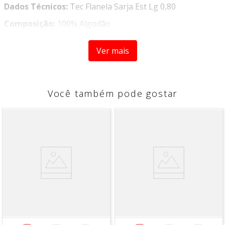
Dados Técnicos:
Tec Flanela Sarja Est Lg 0,80
Composição:
100% Algodão
Gramatura:
184g/m²
Ver mais
Largura:
0,80
Instrução de Lavagem:
- Temperatura Máxima de Lavagem 30°C processo suave
Você também pode gostar
- Não alvejar / Não branquear
- Permitido secagem em tambor, secagem a baixa
temperatura
- Temperatura máxima da base do ferro a 150°C
- Não limpar a seco
Informações Adicionais:
Vendido a cada 1,00 MT onde a
medida se refere a um metro de comprimento pela
largura do tecido. Caso seja solicitado 2 mts, será enviado
metragem corrida, sem cortes.
Para pedidos acima de 10 metros, é possível que haja