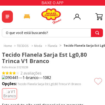
BAIXE O APP
O que você está buscando?
TERMOS MAIS BUSCADOS
Tecido Flanela Sarja Est Lg
TECIDOS
Moda
Flanela
1
º
tricoline
Tecido Flanela Sarja Est Lg0,80
2
º
tapete
Trinca V1 Branco
3
º
cortina
Referência
:
01210238
2
avaliações
4
º
tapetes
5
º
tecido percal
Opções:
Tecido Flanela Sarja Est Lg0,80 Trinca V1 Branco
6
º
tecido tricoline
7
º
percal