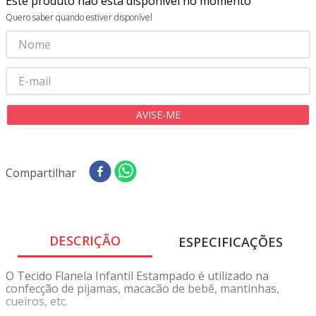
Este produto não está disponível no momento
8
º
tricoline digital
Quero saber quando estiver disponível
9
º
tecido oxford
10
º
toalha mesa
Compartilhar
DESCRIÇÃO
ESPECIFICAÇÕES
O Tecido Flanela Infantil Estampado é utilizado na
confecção de pijamas, macacão de bebê, mantinhas,
cueiros, etc.