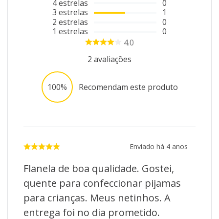
4
estrelas
0
3
estrelas
1
2
estrelas
0
1
estrelas
0
4.0
2
avaliações
100%
Recomendam este produto
Enviado há
4 anos
Flanela de boa qualidade. Gostei,
quente para confeccionar pijamas
para crianças. Meus netinhos. A
entrega foi no dia prometido.