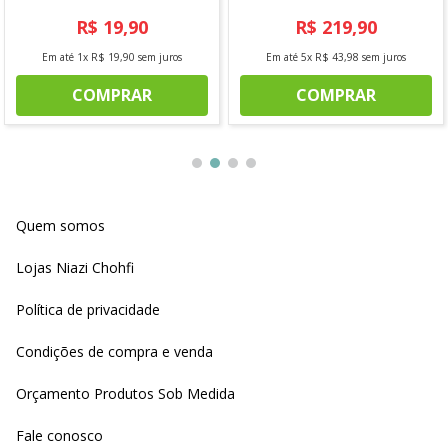
R$
19
,
90
R$
219
,
90
Em até
1
x
R$
19
,
90
sem juros
Em até
5
x
R$
43
,
98
sem juros
COMPRAR
COMPRAR
Quem somos
Lojas Niazi Chohfi
Política de privacidade
Condições de compra e venda
Orçamento Produtos Sob Medida
Fale conosco