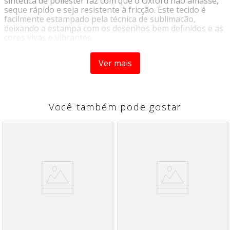
sintética de poliéster faz com que o Oxford não amasse,
seque rápido e seja resistente à fricção. Este tecido é
facilmente estampado pela técnica de sublimacão,
deixando a estampa com os desenhos bem definidos e as
cores vivas e vibrantes.
Dados Técnicos:
Ver mais
Composição
: 100% Poliester
Gramatura
: 187 g/ml
Largura
: 1,47
Você também pode gostar
Instrução de Lavagem:
- Lavagem até 30°C Processo Normal
- Não utilizar alvejante ou clareador
- Temperatura máxima do ferro 110°C
- Não limpar a seco
Observação
: Vendido a cada 1,00 MT onde a medida se
refere a um metro de comprimento pela largura do
tecido. Caso seja solicitado 2 mts, será enviado metragem
corrida, sem cortes. Para pedidos acima de 15 metros, é
possível que haja fracionamento do corte*