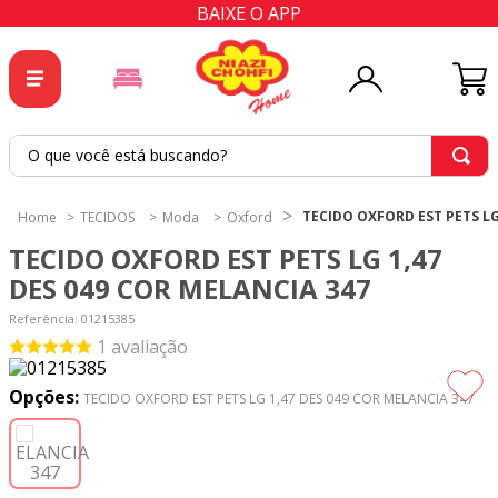
BAIXE O APP
O que você está buscando?
TERMOS MAIS BUSCADOS
TECIDO OXFORD EST PETS LG
TECIDOS
Moda
Oxford
1
º
tricoline
TECIDO OXFORD EST PETS LG 1,47
2
º
tapete
DES 049 COR MELANCIA 347
3
º
cortina
Referência
:
01215385
1
avaliação
4
º
tapetes
5
º
tecido percal
Opções:
TECIDO OXFORD EST PETS LG 1,47 DES 049 COR MELANCIA 347
6
º
tecido tricoline
7
º
percal