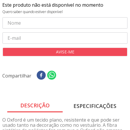
8
º
tricoline digital
Este produto não está disponível no momento
Quero saber quando estiver disponível
9
º
tecido oxford
10
º
toalha mesa
Compartilhar
DESCRIÇÃO
ESPECIFICAÇÕES
O Oxford é um tecido plano, resistente e que pode ser
usado tanto na decoração como no vestuário. A fibra