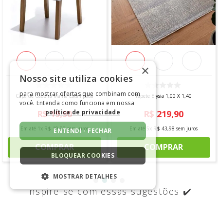
×
Nosso site utiliza cookies
para mostrar ofertas que combinam com
Capa de Cadeira Malha Estampada
Tapete Elysia 1,00 X 1,40
você. Entenda como funciona em nossa
política de privacidade
R$
19
,
90
R$
219
,
90
Em até
1
x
R$
19
,
90
sem juros
Em até
5
x
R$
43
,
98
sem juros
ENTENDI - FECHAR
COMPRAR
COMPRAR
BLOQUEAR COOKIES
MOSTRAR DETALHES
Inspire-se com essas sugestões ✔️
ESTRITAMENTE NECESSÁRIOS
DESEMPENHO