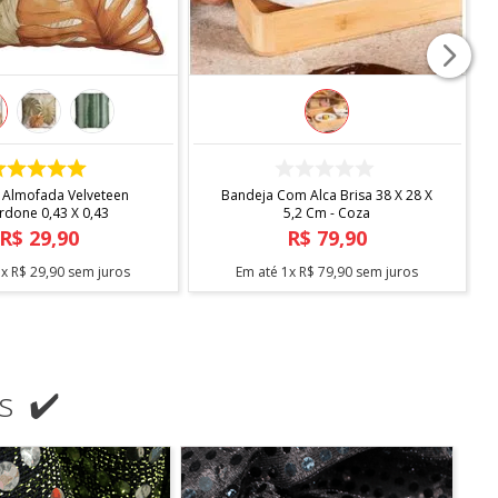
COMPRAR
COMPRAR
 Almofada Velveteen
Bandeja Com Alca Brisa 38 X 28 X
rdone 0,43 X 0,43
5,2 Cm - Coza
R$
29
,
90
R$
79
,
90
1
x
R$
29
,
90
sem juros
Em até
1
x
R$
79
,
90
sem juros
s ✔️