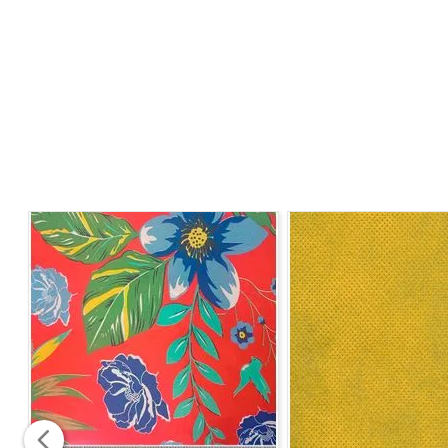
Composição
: 100% Poliéster
Gramatura:
0,082gr/ml
Largura:
1,10m
Instrução de Lavagem:
- Não alvejar/ não branquear;
- Não lavar;
- Não passar;
- Não secar em tambor;
- Limpeza a seco profissional em tretacloroetileno e to
Informações adicionais: Vendido a cada 1 metro onde a
Caso seja solicitado 2 metros, será enviado metragem c
Para pedidos acima de 15 metros, é possível que haja 
*Imagem meramente ilustrativa*