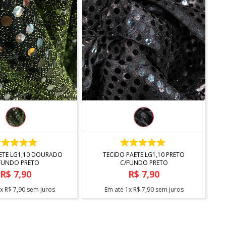
COMPRAR
COMPRAR
ETE LG1,10 DOURADO
TECIDO PAETE LG1,10 PRETO
FUNDO PRETO
C/FUNDO PRETO
R$
7
,
90
R$
7
,
90
1
x
R$
7
,
90
sem juros
Em até
1
x
R$
7
,
90
sem juros