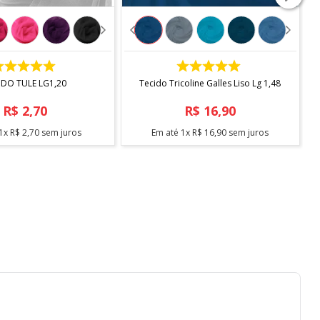
COMPRAR
COMPRAR
IDO TULE LG1,20
Tecido Tricoline Galles Liso Lg 1,48
R$
2
,
70
R$
16
,
90
1
x
R$
2
,
70
sem juros
Em até
1
x
R$
16
,
90
sem juros