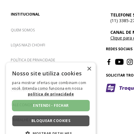
INSTITUCIONAL
TELEFONE 
(11) 3385-2
QUEM SOMOS
CANAL DE
Clique para
LOJAS NIAZI CHOHFI
REDES SOCIAIS
POLÍTICA DE PRIVACIDADE
×
Nosso site utiliza cookies
CONDIÇÕES DE COMPRA E VENDA
SOLICITAR TR
para mostrar ofertas que combinam com
você. Entenda como funciona em nossa
CORTINAS E PERSIANAS SOB MEDIDA
política de privacidade
FALE CONOSCO
ENTENDI - FECHAR
TRABALHE CONOSCO
BLOQUEAR COOKIES
MOSTRAR DETALHES