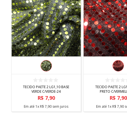
COMPRAR
COMPRA
O
TECIDO PAETE 2 LG1,10 BASE
TECIDO PAETE 2 LG1,10 BASE
VERDE C/VERDE-24
PRETO C/VERME
R$
7
,
90
R$
7
,
9
Em até
1
x
R$
7
,
90
sem juros
Em até
1
x
R$
7
,
90
s