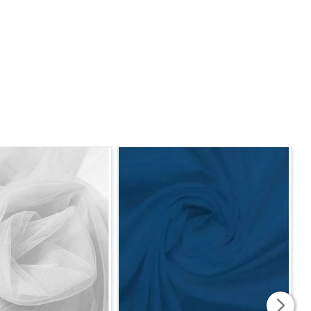
.
o tecido.