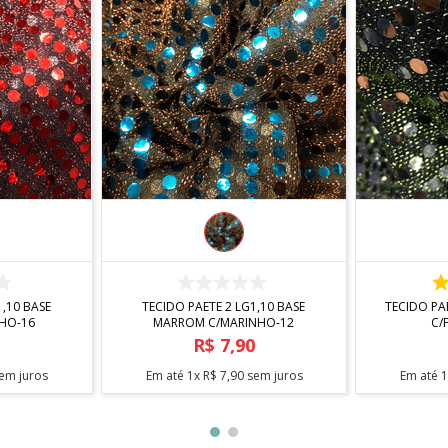
R
COMPRAR
TECIDO PAETE 2 LG1,10 BASE
TECIDO PA
LHO-16
MARROM C/MARINHO-12
C/
0
R$
7
,
90
em juros
Em até
1
x
R$
7
,
90
sem juros
Em até