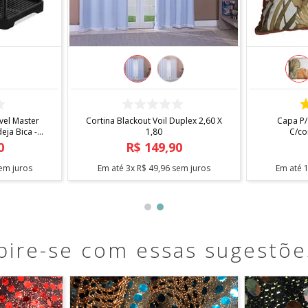
COMPRAR
el Master
Cortina Blackout Voil Duplex 2,60 X
Capa P/
ja Bica -
1,80
C/co
0
R$
149
,
90
em juros
Em até
3
x
R$
49
,
96
sem juros
Em até
pire-se com essas sugestõe