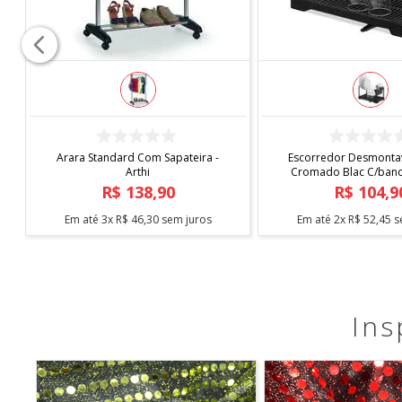
COMPRAR
COMPRAR
Arara Standard Com Sapateira -
Escorredor Desmontav
Arthi
Cromado Blac C/bande
Arthi
R$
138
,
90
R$
104
,
9
Em até
3
x
R$
46
,
30
sem juros
Em até
2
x
R$
52
,
45
s
Ins