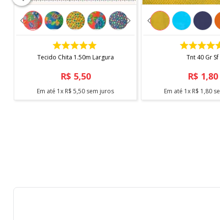
COMPRAR
COMPRAR
Tecido Chita 1.50m Largura
Tnt 40 Gr Sf
R$
5
,
50
R$
1
,
80
Em até
1
x
R$
5
,
50
sem juros
Em até
1
x
R$
1
,
80
se