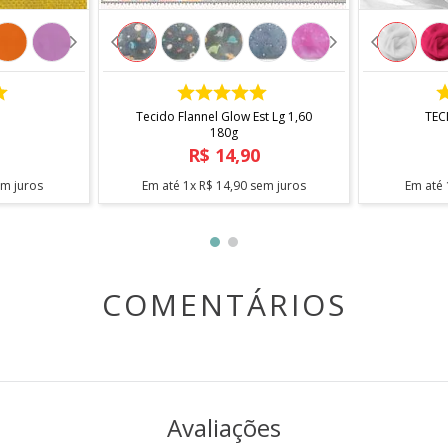
COMPRAR
Tecido Flannel Glow Est Lg 1,60
TEC
180g
R$
14
,
90
m juros
Em até
1
x
R$
14
,
90
sem juros
Em até
COMENTÁRIOS
Avaliações