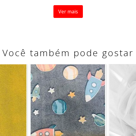
Ver mais
Você também pode gostar
dos os solventes listados para o símbolo F, processo normal
 medida se refere a um metro de comprimento pela largura d
orrida, sem cortes.
fracionamento do corte.