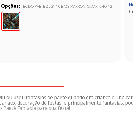
Nã
Opções:
TECIDO PAETE 2 LG1,10 BASE MARROM C/MARINHO-12
C
u ou usou fantasias de paetê quando era criança ou no carn
esanato, decoração de festas, e principalmente fantasias: po
o Paetê Fantasia para sua festa!