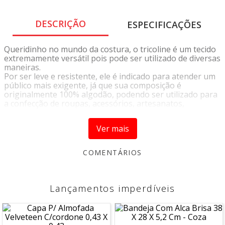
DESCRIÇÃO
ESPECIFICAÇÕES
Queridinho no mundo da costura, o tricoline é um tecido
extremamente versátil pois pode ser utilizado de diversas
maneiras.
Por ser leve e resistente, ele é indicado para atender um
público mais exigente, já que sua composição é
originalmente 100% algodão, podendo ser utilizado para
a confecção de roupas, acessórios, artesanatos,
patchwork, ou decoração de móveis.
Sua variedade de cores e estampas proporciona infinitas
Ver mais
possibilidades de criação de acordo com a sua
criatividade.
INSTRUÇÕES DE LAVAGEM
• Lavagem a temperatura máxima de 40°C
• Não Alvejar
• Permmitida secagem em temperatura máxima 70°C