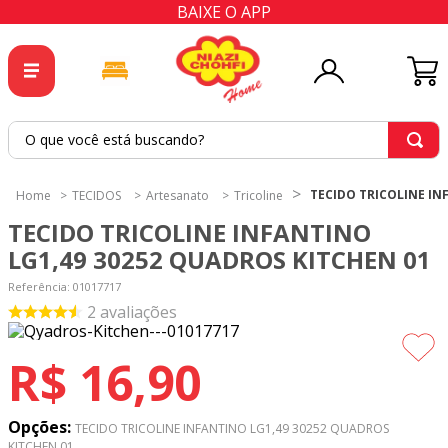
BAIXE O APP
O que você está buscando?
TERMOS MAIS BUSCADOS
TECIDO TRICOLINE IN
TECIDOS
Artesanato
Tricoline
1
º
tricoline
TECIDO TRICOLINE INFANTINO
2
º
tapete
LG1,49 30252 QUADROS KITCHEN 01
3
º
cortina
Referência
:
01017717
2
avaliações
4
º
tapetes
5
º
tecido percal
R$
16
,
90
6
º
tricoline digital
7
º
percal
Opções:
TECIDO TRICOLINE INFANTINO LG1,49 30252 QUADROS
KITCHEN 01