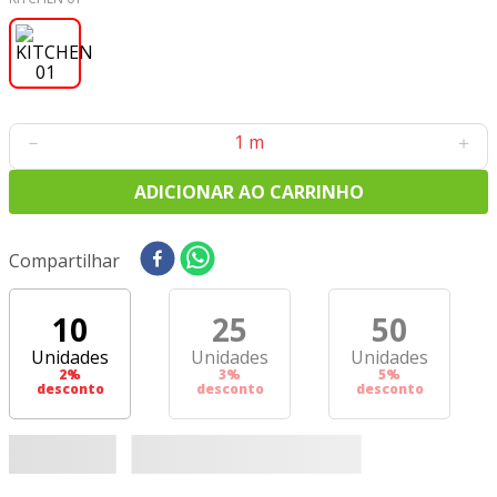
8
º
tecido tricoline
9
º
tecido oxford
10
º
toalha mesa
－
＋
ADICIONAR AO CARRINHO
Compartilhar
10
25
50
Unidades
Unidades
Unidades
2
%
3
%
5
%
desconto
desconto
desconto