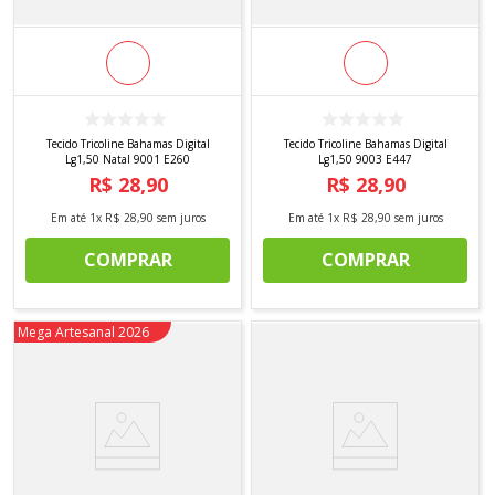
Tecido Tricoline Bahamas Digital
Tecido Tricoline Bahamas Digital
Lg1,50 Natal 9001 E260
Lg1,50 9003 E447
R$
28
,
90
R$
28
,
90
Em até
1
x
R$
28
,
90
sem juros
Em até
1
x
R$
28
,
90
sem juros
COMPRAR
COMPRAR
Novidade
Mega Artesanal 2026