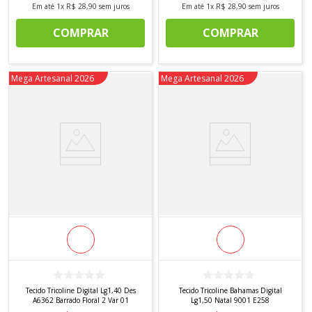
Em até
1
x
R$
28
,
90
sem juros
Em até
1
x
R$
28
,
90
sem juros
COMPRAR
COMPRAR
Novidade
Mega Artesanal 2026
Novidade
Mega Artesanal 2026
Tecido Tricoline Digital Lg1,40 Des
Tecido Tricoline Bahamas Digital
A6362 Barrado Floral 2 Var 01
Lg1,50 Natal 9001 E258