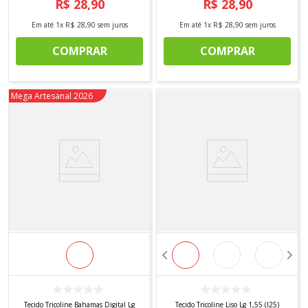
R$
28
,
90
R$
28
,
90
Em até
1
x
R$
28
,
90
sem juros
Em até
1
x
R$
28
,
90
sem juros
COMPRAR
COMPRAR
Novidade
Mega Artesanal 2026
Tecido Tricoline Bahamas Digital Lg
Tecido Tricoline Liso Lg 1,55 (l25)