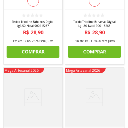
Tecido Tricoline Bahamas Digital
Tecido Tricoline Bahamas Digital
Lg1,50 Natal 9001 E257
Lg1,50 Natal 9001 E268
R$
28
,
90
R$
28
,
90
Em até
1
x
R$
28
,
90
sem juros
Em até
1
x
R$
28
,
90
sem juros
COMPRAR
COMPRAR
Novidade
Mega Artesanal 2026
Novidade
Mega Artesanal 2026