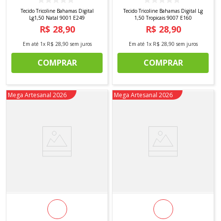
Tecido Tricoline Bahamas Digital
Tecido Tricoline Bahamas Digital Lg
Lg1,50 Natal 9001 E249
1,50 Tropicais 9007 E160
R$
28
,
90
R$
28
,
90
Em até
1
x
R$
28
,
90
sem juros
Em até
1
x
R$
28
,
90
sem juros
COMPRAR
COMPRAR
Novidade
Mega Artesanal 2026
Novidade
Mega Artesanal 2026