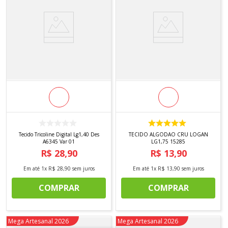
Tecido Tricoline Digital Lg1,40 Des
TECIDO ALGODAO CRU LOGAN
A6345 Var 01
LG1,75 15285
R$
28
,
90
R$
13
,
90
Em até
1
x
R$
28
,
90
sem juros
Em até
1
x
R$
13
,
90
sem juros
COMPRAR
COMPRAR
Novidade
Mega Artesanal 2026
Novidade
Mega Artesanal 2026