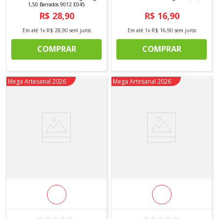
1,50 Barrados 9012 E045
R$
28
,
90
R$
16
,
90
Em até
1
x
R$
28
,
90
sem juros
Em até
1
x
R$
16
,
90
sem juros
COMPRAR
COMPRAR
Novidade
Mega Artesanal 2026
Novidade
Mega Artesanal 2026