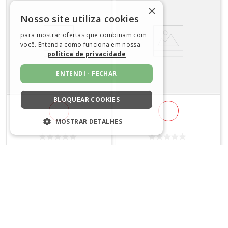
×
Nosso site utiliza cookies
para mostrar ofertas que combinam com
você. Entenda como funciona em nossa
política de privacidade
ENTENDI - FECHAR
BLOQUEAR COOKIES
MOSTRAR DETALHES
ESTRITAMENTE NECESSÁRIOS
Tecido Tricoline Bahamas Digital
Tecido Tricoline Bahamas Digital
Lg1,50 9003 E460
Lg1,50 Natal 9001 E256
DESEMPENHO
R$
28
,
90
R$
28
,
90
SEGMENTAÇÃO
Em até
1
x
R$
28
,
90
sem juros
Em até
1
x
R$
28
,
90
sem juros
FUNCIONALIDADE
COMPRAR
COMPRAR
NÃO CLASSIFICADO