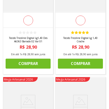
Tecido Tricoline Digital Lg1,40 Des
Tecido Tricoline Digital Lg 1,40
A6363 Barrado 02 Var 01
Croche
R$
28
,
90
R$
28
,
90
Em até
1
x
R$
28
,
90
sem juros
Em até
1
x
R$
28
,
90
sem juros
COMPRAR
COMPRAR
Novidade
Mega Artesanal 2026
Novidade
Mega Artesanal 2026