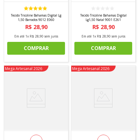
Tecido Tricoline Bahamas Digital Lg
Tecido Tricoline Bahamas Digital
1,50 Barrados 9012 E060
Lg1,50 Natal 9001 E261
R$
28
,
90
R$
28
,
90
Em até
1
x
R$
28
,
90
sem juros
Em até
1
x
R$
28
,
90
sem juros
COMPRAR
COMPRAR
Novidade
Mega Artesanal 2026
Novidade
Mega Artesanal 2026