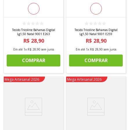
Tecido Tricoline Bahamas Digital
Tecido Tricoline Bahamas Digital
Lg1,50 Natal 9001 E263
Lg1,50 Natal 9001 E259
R$
28
,
90
R$
28
,
90
Em até
1
x
R$
28
,
90
sem juros
Em até
1
x
R$
28
,
90
sem juros
COMPRAR
COMPRAR
Novidade
Mega Artesanal 2026
Novidade
Mega Artesanal 2026