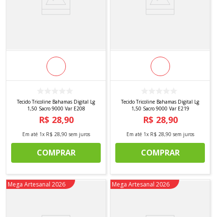
Tecido Tricoline Bahamas Digital Lg
Tecido Tricoline Bahamas Digital Lg
1,50 Sacro 9000 Var E208
1,50 Sacro 9000 Var E219
R$
28
,
90
R$
28
,
90
Em até
1
x
R$
28
,
90
sem juros
Em até
1
x
R$
28
,
90
sem juros
COMPRAR
COMPRAR
Novidade
Mega Artesanal 2026
Novidade
Mega Artesanal 2026