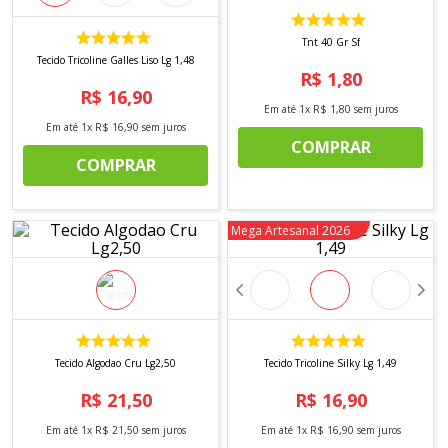
8
º
tricoline digital
9
º
tecido oxford
Tnt 40 Gr Sf
Tecido Tricoline Galles Liso Lg 1,48
R$
1
,
80
10
º
toalha mesa
R$
16
,
90
Em até
1
x
R$
1
,
80
sem juros
Em até
1
x
R$
16
,
90
sem juros
COMPRAR
COMPRAR
Mega Artesanal 2026
Tecido Algodao Cru Lg2,50
Tecido Tricoline Silky Lg 1,49
R$
21
,
50
R$
16
,
90
Em até
1
x
R$
21
,
50
sem juros
Em até
1
x
R$
16
,
90
sem juros