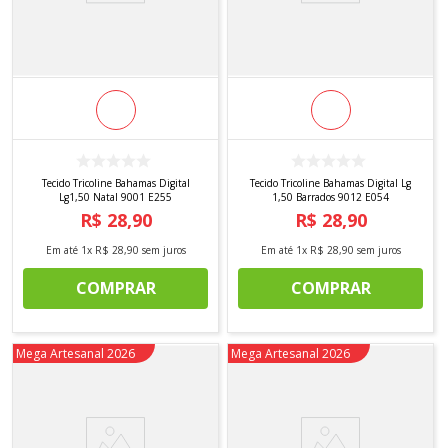
Tecido Tricoline Bahamas Digital
Tecido Tricoline Bahamas Digital Lg
Lg1,50 Natal 9001 E255
1,50 Barrados 9012 E054
R$
28
,
90
R$
28
,
90
Em até
1
x
R$
28
,
90
sem juros
Em até
1
x
R$
28
,
90
sem juros
COMPRAR
COMPRAR
Novidade
Mega Artesanal 2026
Novidade
Mega Artesanal 2026