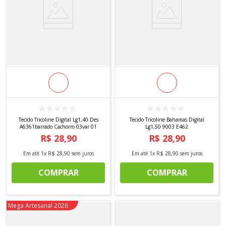
Tecido Tricoline Digital Lg1,40 Des
Tecido Tricoline Bahamas Digital
A6361barrado Cachorro 03var 01
Lg1,50 9003 E462
R$
28
,
90
R$
28
,
90
Em até
1
x
R$
28
,
90
sem juros
Em até
1
x
R$
28
,
90
sem juros
COMPRAR
COMPRAR
Novidade
Mega Artesanal 2026