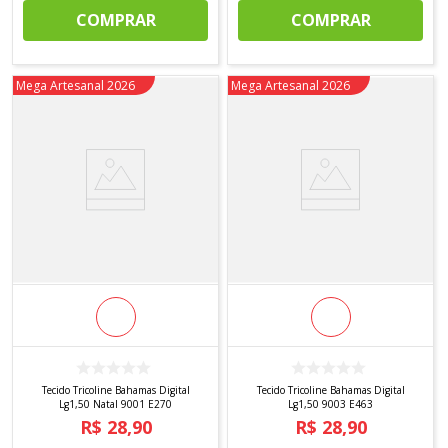
COMPRAR
COMPRAR
Novidade
Mega Artesanal 2026
Novidade
Mega Artesanal 2026
Tecido Tricoline Bahamas Digital
Tecido Tricoline Bahamas Digital
Lg1,50 Natal 9001 E270
Lg1,50 9003 E463
R$
28
,
90
R$
28
,
90