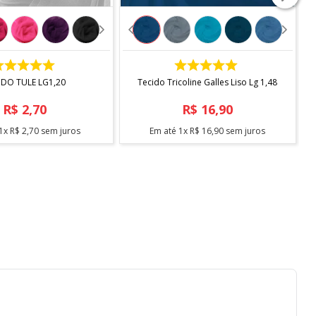
COMPRAR
COMPRAR
IDO TULE LG1,20
Tecido Tricoline Galles Liso Lg 1,48
R$
2
,
70
R$
16
,
90
1
x
R$
2
,
70
sem juros
Em até
1
x
R$
16
,
90
sem juros