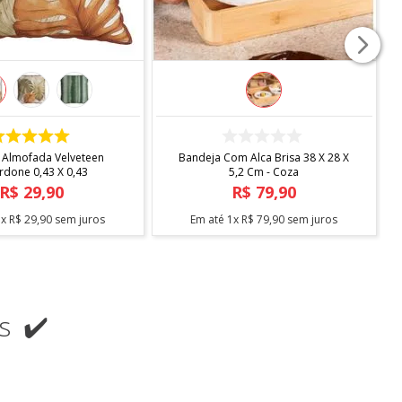
COMPRAR
COMPRAR
 Almofada Velveteen
Bandeja Com Alca Brisa 38 X 28 X
rdone 0,43 X 0,43
5,2 Cm - Coza
R$
29
,
90
R$
79
,
90
1
x
R$
29
,
90
sem juros
Em até
1
x
R$
79
,
90
sem juros
s ✔️