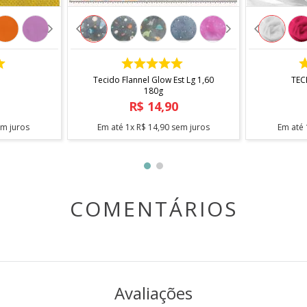
COMPRAR
Tecido Flannel Glow Est Lg 1,60
TEC
180g
R$
14
,
90
m juros
Em até
1
x
R$
14
,
90
sem juros
Em até
COMENTÁRIOS
Avaliações