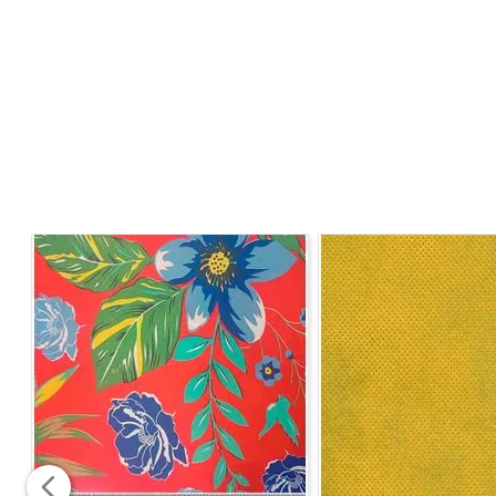
- Leve
- Resistente
- Ótimo caimento
- Conforto térmico
- Versátil
MODO DE LAVAGEM:
• A temperatura máxima de lavagem deve ser 40ºC.
• Não utilizar alvejantes ou cloro
• Seque a peça em baixa temperatura e à sombra para p
• Passe a ferro em temperatura de até 150ºC.
• Não lave as peças a seco.
Largura:
1,50 m
Gramatura:
194 g/metro linear
Composição:
100% Algodão