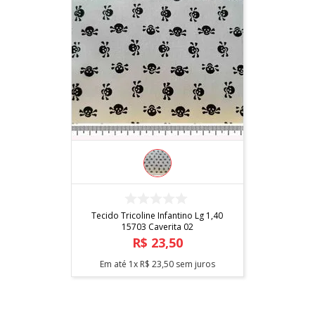
COMPRAR
Tecido Tricoline Infantino Lg 1,40
15703 Caverita 02
R$
23
,
50
Em até
1
x
R$
23
,
50
sem juros