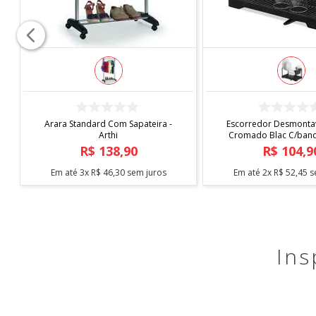
COMPRAR
COMPRAR
Arara Standard Com Sapateira -
Escorredor Desmontav
Arthi
Cromado Blac C/bande
Arthi
R$
138
,
90
R$
104
,
9
Em até
3
x
R$
46
,
30
sem juros
Em até
2
x
R$
52
,
45
s
Ins