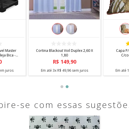
COMPRAR
el Master
Cortina Blackout Voil Duplex 2,60 X
Capa P/
ja Bica -
1,80
C/co
0
R$
149
,
90
em juros
Em até
3
x
R$
49
,
96
sem juros
Em até
pire-se com essas sugestõe