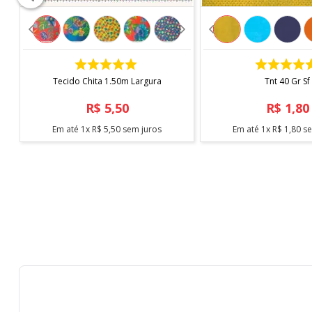
COMPRAR
COMPRAR
Tecido Chita 1.50m Largura
Tnt 40 Gr Sf
R$
5
,
50
R$
1
,
80
Em até
1
x
R$
5
,
50
sem juros
Em até
1
x
R$
1
,
80
se