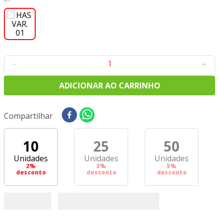
8
º
tecido oxford
9
º
tricoline digital
10
º
tecidos
－
＋
ADICIONAR AO CARRINHO
Compartilhar
10
25
50
Unidades
Unidades
Unidades
2
%
3
%
5
%
desconto
desconto
desconto