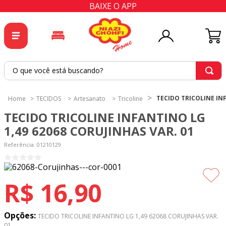
BAIXE O APP
O que você está buscando?
TERMOS MAIS BUSCADOS
TECIDO TRICOLINE INF
TECIDOS
Artesanato
Tricoline
1
º
tricoline
TECIDO TRICOLINE INFANTINO LG
2
º
tapete
1,49 62068 CORUJINHAS VAR. 01
3
º
cortina
Referência
:
01210129
4
º
tapetes
5
º
tecido percal
R$
16
,
90
6
º
tecido tricoline
7
º
percal
Opções:
TECIDO TRICOLINE INFANTINO LG 1,49 62068 CORUJINHAS VAR.
01