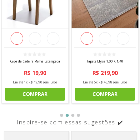
Capa de Cadeira Malha Estampada
Tapete Elysia 1,00 X 1,40
R$
19
,
90
R$
219
,
90
Em até
1
x
R$
19
,
90
sem juros
Em até
5
x
R$
43
,
98
sem juros
COMPRAR
COMPRAR
Inspire-se com essas sugestões ✔️