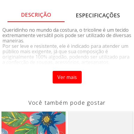
DESCRIÇÃO
ESPECIFICAÇÕES
Queridinho no mundo da costura, o tricoline é um tecido
extremamente versátil pois pode ser utilizado de diversas
maneiras.
Por ser leve e resistente, ele é indicado para atender um
público mais exigente, já que sua composição é
originalmente 100% algodão, podendo ser utilizado para
a confecção de roupas, acessórios, artesanatos,
patchwork, ou decoração de móveis.
Sua variedade de cores e estampas proporciona infinitas
Ver mais
possibilidades de criação de acordo com a sua
criatividade.
Você também pode gostar
INSTRUÇÕES DE LAVAGEM
• Lavagem a temperatura máxima de 40°C
• Não Alvejar