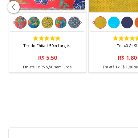
Vendido a cada 1,00 MT onde a medida se refere a um m
cortes.
Para pedidos acima de 15 metros, é possível que haja 
*Imagem meramente ilustrativa*
COMPRAR
COMPRAR
Tecido Chita 1.50m Largura
Tnt 40 Gr Sf
R$
5
,
50
R$
1
,
80
Em até
1
x
R$
5
,
50
sem juros
Em até
1
x
R$
1
,
80
se