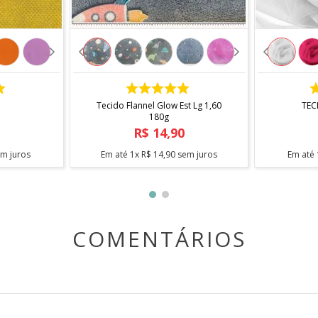
etro de comprimento pela largura do tecido. Caso seja soli
fracionamento do corte.
COMPRAR
Tecido Flannel Glow Est Lg 1,60
TEC
180g
R$
14
,
90
m juros
Em até
1
x
R$
14
,
90
sem juros
Em até
COMENTÁRIOS