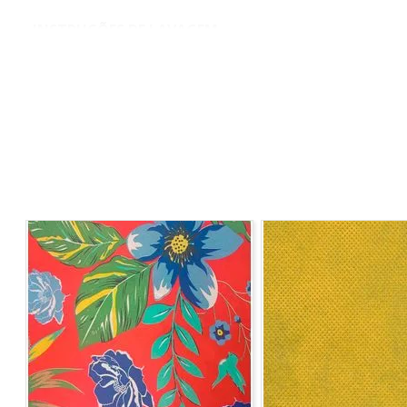
INSTRUÇÕES DE LAVAGEM
• Lavagem a temperatura máxima de 40°C
• Não Alvejar
• Permitida secagem em temperatura máxima 70°C
• Passar em temperatura máxima 200°C
• Limpar a seco com hidrocarboneto ou percloroetilen
COMPOSIÇÃO:
100% Algodão
LARGURA:
1,40m
ORIGEM:
Nacional
MARCA:
Niazi
INFORMAÇÕES ADICIONAIS