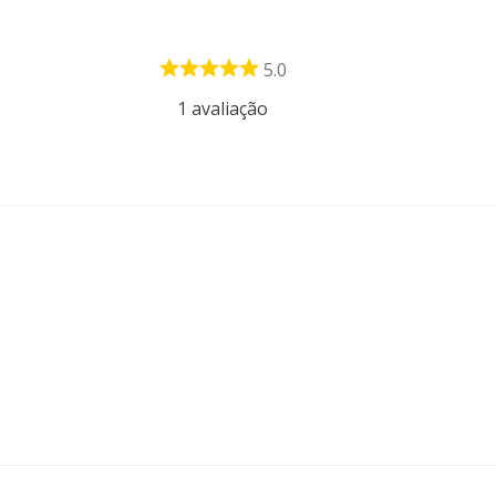
5.0
1
avaliação