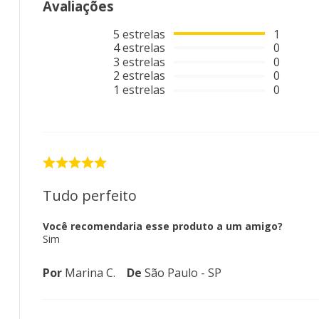
Avaliações
5
estrelas
1
4
estrelas
0
3
estrelas
0
2
estrelas
0
1
estrelas
0
Tudo perfeito
Você recomendaria esse produto a um amigo?
Sim
Por
Marina C.
De
São Paulo - SP