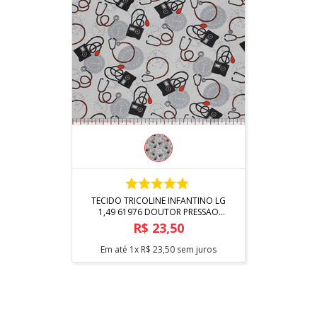
COMPRAR
TECIDO TRICOLINE INFANTINO LG
1,49 61976 DOUTOR PRESSAO
VAR. 01
R$
23
,
50
Em até
1
x
R$
23
,
50
sem juros