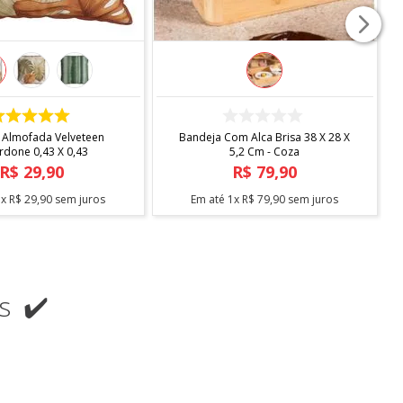
COMPRAR
COMPRAR
 Almofada Velveteen
Bandeja Com Alca Brisa 38 X 28 X
rdone 0,43 X 0,43
5,2 Cm - Coza
R$
29
,
90
R$
79
,
90
1
x
R$
29
,
90
sem juros
Em até
1
x
R$
79
,
90
sem juros
s ✔️