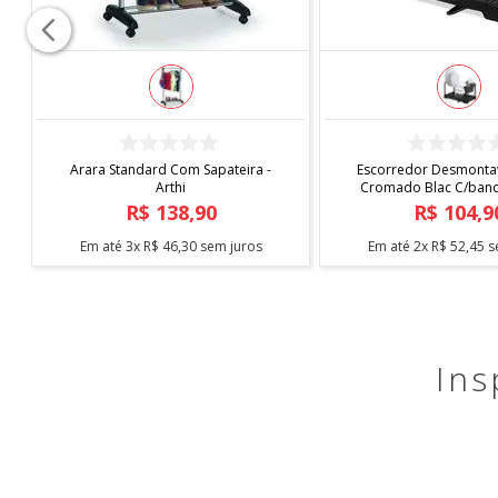
COMPRAR
COMPRAR
Arara Standard Com Sapateira -
Escorredor Desmontav
Arthi
Cromado Blac C/bande
Arthi
R$
138
,
90
R$
104
,
9
Em até
3
x
R$
46
,
30
sem juros
Em até
2
x
R$
52
,
45
s
Ins