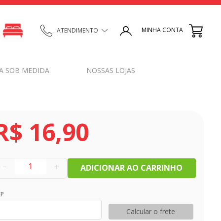
MINHA CONTA
ATENDIMENTO
A SOB MEDIDA
NOSSAS LOJAS
R$
16
,
90
－
＋
ADICIONAR AO CARRINHO
EP
Calcular o frete