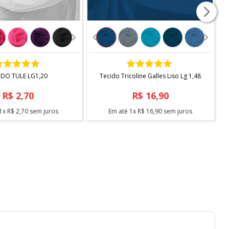
citado 2 mts, será enviado metragem corrida, sem
COMPRAR
COMPRAR
IDO TULE LG1,20
Tecido Tricoline Galles Liso Lg 1,48
R$
2
,
70
R$
16
,
90
1
x
R$
2
,
70
sem juros
Em até
1
x
R$
16
,
90
sem juros