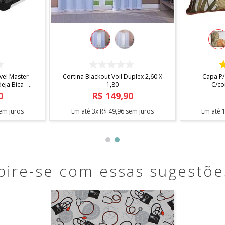
COMPRAR
el Master
Cortina Blackout Voil Duplex 2,60 X
Capa P/
ja Bica -
1,80
C/co
0
R$
149
,
90
em juros
Em até
3
x
R$
49
,
96
sem juros
Em até
pire-se com essas sugestõe